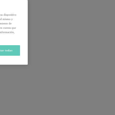
su dispositivo
del mismo y
amiento de
 en cuenta que
información,
tar todas