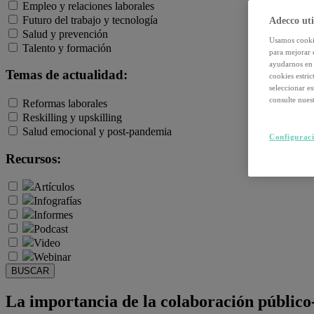
Empleo y relaciones laborales
Futuro del trabajo y tecnología
Adecco uti
Salud y prevención
Usamos cookie
Talento y formación
para mejorar 
ayudarnos en 
Temas de actualidad:
cookies estri
seleccionar e
consulte nuest
Reformas laborales
Reskilling y upskilling
Salud emocional y post-pandemia
Configuraci
Recursos:
Artículos
Infografías
Informes
Podcast
Video
Webinar
BUSCAR
La importancia de la colaboración público