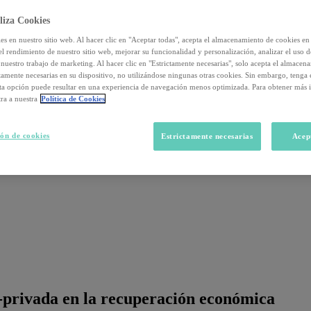
liza Cookies
s en nuestro sitio web. Al hacer clic en "Aceptar todas", acepta el almacenamiento de cookies en 
el rendimiento de nuestro sitio web, mejorar su funcionalidad y personalización, analizar el uso 
nuestro trabajo de marketing. Al hacer clic en "Estrictamente necesarias", solo acepta el almacen
ctamente necesarias en su dispositivo, no utilizándose ningunas otras cookies. Sin embargo, tenga
sta opción puede resultar en una experiencia de navegación menos optimizada. Para obtener más 
ra a nuestra
Política de Cookies
ón de cookies
Estrictamente necesarias
Acep
-privada en la recuperación económica