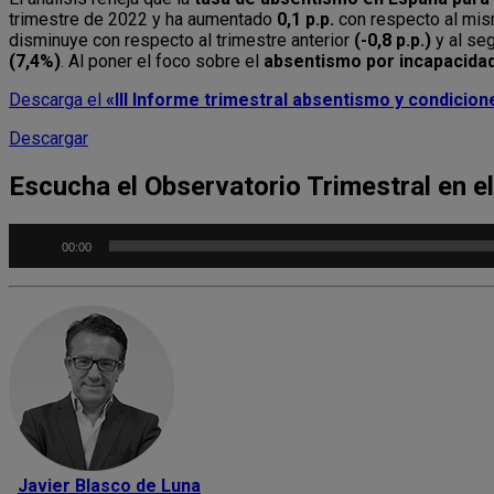
trimestre de 2022 y ha aumentado
0,1 p.p.
con respecto al mism
disminuye con respecto al trimestre anterior
(-0,8 p.p.)
y al se
(7,4%)
. Al poner el foco sobre el
absentismo por incapacidad 
Descarga el
«III Informe trimestral absentismo y condicion
Descargar
Escucha el Observatorio Trimestral en e
Reproductor
00:00
de
audio
Javier Blasco de Luna