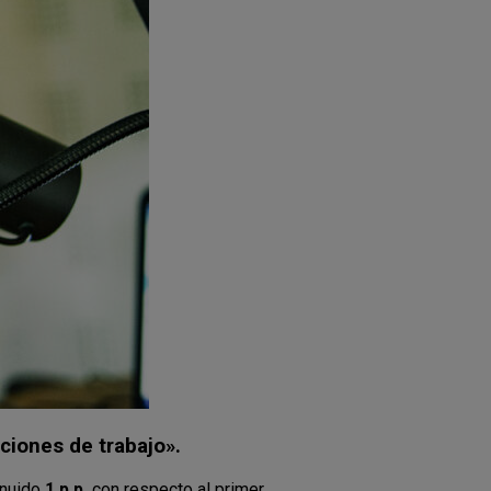
iciones de trabajo».
inuido
1 p.p.
con respecto al primer