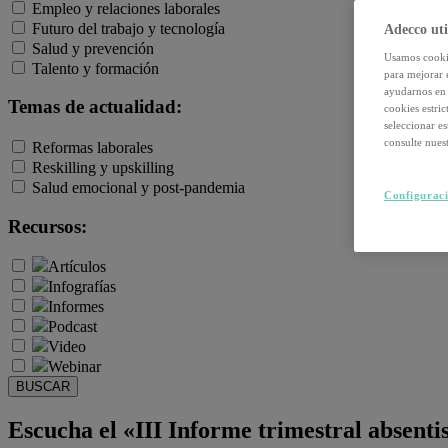
Empleo y relaciones laborales
Futuro del trabajo y tecnología
Adecco uti
Salud y prevención
Usamos cookie
Talento y formación
para mejorar 
ayudarnos en 
Temas de actualidad:
cookies estri
seleccionar e
consulte nuest
Reformas laborales
Reskilling y upskilling
Salud emocional y post-pandemia
Configuraci
Recursos:
Artículos
Infografías
Informes
Podcast
Video
Webinar
BUSCAR
Escucha el «III Informe trimestral absenti