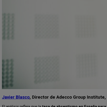
Javier Blasco
, Director de Adecco Group Institute, 
El análisis refleja que la
tasa de absentismo en España para 