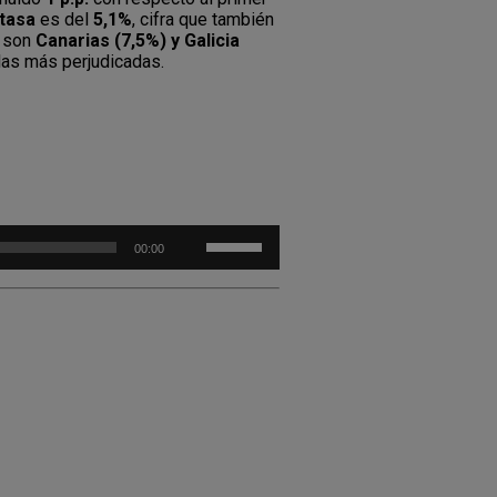
 tasa
es del
5,1%
, cifra que también
son
Canarias (7,5%) y Galicia
las más perjudicadas.
Utiliza
00:00
las
teclas
de
flecha
arriba/abajo
para
aumentar
o
disminuir
el
volumen.