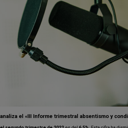
analiza el «III Informe trimestral absentismo y cond
el segundo trimestre de 2022
es del
6,5%
. Esta cifra ha dism