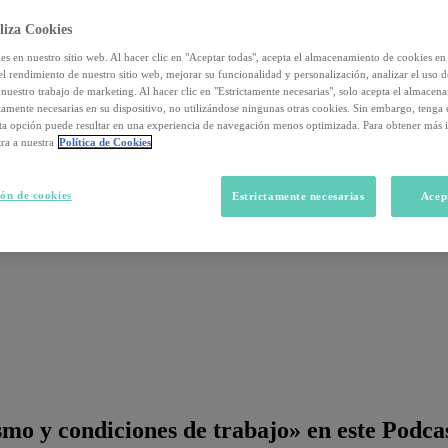
liza Cookies
s en nuestro sitio web. Al hacer clic en "Aceptar todas", acepta el almacenamiento de cookies en 
el rendimiento de nuestro sitio web, mejorar su funcionalidad y personalización, analizar el uso 
nuestro trabajo de marketing. Al hacer clic en "Estrictamente necesarias", solo acepta el almacen
ctamente necesarias en su dispositivo, no utilizándose ningunas otras cookies. Sin embargo, tenga
sta opción puede resultar en una experiencia de navegación menos optimizada. Para obtener más 
ra a nuestra
Política de Cookies
ón de cookies
Estrictamente necesarias
Acep
smo y condiciones de trabajo» en este Podca