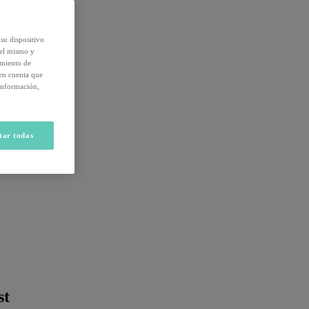
su dispositivo
del mismo y
amiento de
 en cuenta que
información,
tar todas
st