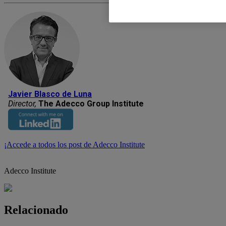
Javier Blasco de Luna
Director,
The Adecco Group Institute
¡Accede a todos los post de Adecco Institute
Adecco Institute
Relacionado