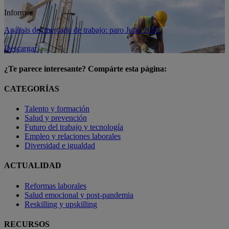
Informes
Análisis del mercado de trabajo: paro Julio 2026
Descargar
¿Te parece interesante? Compárte esta página:
CATEGORÍAS
Talento y formación
Salud y prevención
Futuro del trabajo y tecnología
Empleo y relaciones laborales
Diversidad e igualdad
ACTUALIDAD
Reformas laborales
Salud emocional y post-pandemia
Reskilling y upskilling
RECURSOS