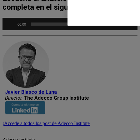
completa en el siguiente Podcast
Reproductor
00:00
00:00
de
audio
Javier Blasco de Luna
Director,
The Adecco Group Institute
¡Accede a todos los post de Adecco Institute
Adecco Institute