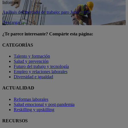
Informes
Análisis del mercado de trabajo: paro Julio 2026
Descargar
¿Te parece interesante? Compárte esta página:
CATEGORÍAS
Talento y formación
Salud y prevención
Futuro del trabajo y tecnología
Empleo y relaciones laborales
Diversidad e igualdad
ACTUALIDAD
Reformas laborales
Salud emocional y post-pandemia
Reskilling y upskilling
RECURSOS