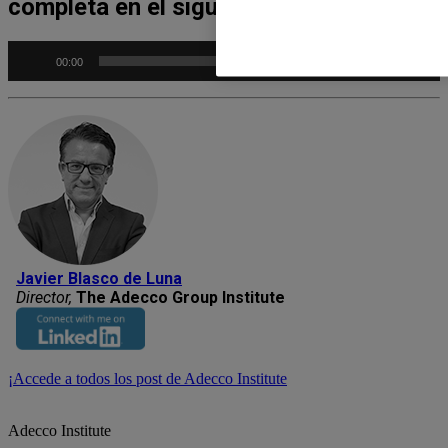
completa en el siguiente Podcast
Reproductor
00:00
00:00
de
audio
Javier Blasco de Luna
Director,
The Adecco Group Institute
¡Accede a todos los post de Adecco Institute
Adecco Institute