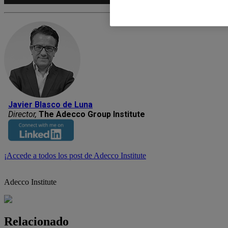
audio
Javier Blasco de Luna
Director,
The Adecco Group Institute
¡Accede a todos los post de Adecco Institute
Adecco Institute
Relacionado