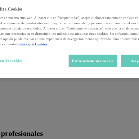
liza Cookies
s en nuestro sitio web. Al hacer clic en "Aceptar todas", acepta el almacenamiento de cookies en 
el rendimiento de nuestro sitio web, mejorar su funcionalidad y personalización, analizar el uso 
nuestro trabajo de marketing. Al hacer clic en "Estrictamente necesarias", solo acepta el almacen
ctamente necesarias en su dispositivo, no utilizándose ningunas otras cookies. Sin embargo, tenga
sta opción puede resultar en una experiencia de navegación menos optimizada. Para obtener más 
ra a nuestra
Política de Cookies
ón de cookies
Estrictamente necesarias
Acep
 profesionales