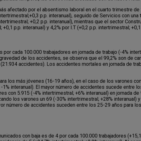
más afectado por el absentismo laboral en el cuarto trimestre de 
p. intertrimestral;+0,3 p.p. interanual), seguido de Servicios con un
p. intertrimestral; +0,2 p.p. interanual), mientras que el sector Co
0,1 p.p. interanual) y 4,2% por I.T (+0,2 p.p. intertrimestral; +0,1 
os por cada 100.000 trabajadores en jornada de trabajo (-4% intert
la gravedad de los accidentes, se observa que el 99,2% son de car
% (21.934 accidentes). Los accidentes mortales en jornada de tra
para los más jóvenes (16-19 años), en el caso de los varones con
al; -1% interanual). El mayor número de accidentes sucede entre 
es con 5.915 (-4% intertrimestral; +6% interanual) en jornada de t
zando los varones un 69 (-30% intertrimestral; +28% interanual) 
ayor número de accidentes suceden entre los 25-29 años para los
omunicados con baja es de 4 por cada 100.000 trabajadores (+15,1% 