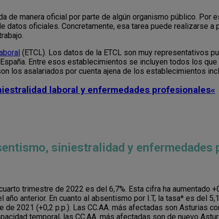
da de manera oficial por parte de algún organismo público. Por 
datos oficiales. Concretamente, esa tarea puede realizarse a 
trabajo.
aboral
(ETCL). Los datos de la ETCL son muy representativos pu
 España. Entre esos establecimientos se incluyen todos los qu
on los asalariados por cuenta ajena de los establecimientos inc
niestralidad laboral y enfermedades profesionales
«
bsentismo, siniestralidad y enfermedades
 cuarto trimestre de 2022 es del 6,7%. Esta cifra ha aumentado +0
 año anterior. En cuanto al absentismo por I.T, la tasa* es del 5
estre de 2021 (+0,2 p.p.). Las CC.AA. más afectadas son Asturias 
apacidad temporal, las CC.AA. más afectadas son de nuevo Astur