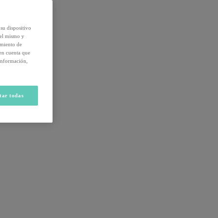
su dispositivo
del mismo y
amiento de
 en cuenta que
información,
tar todas