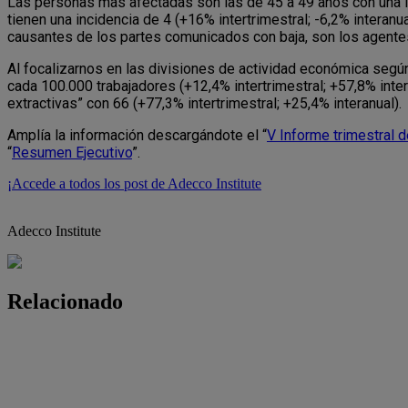
Las personas más afectadas son las de 45 a 49 años con una in
tienen una incidencia de 4 (+16% intertrimestral; -6,2% interanu
causantes de los partes comunicados con baja, son los agentes 
Al focalizarnos en las divisiones de actividad económica segú
cada 100.000 trabajadores (+12,4% intertrimestral; +57,8% inte
extractivas” con 66 (+77,3% intertrimestral; +25,4% interanual).
Amplía la información descargándote el “
V Informe trimestral 
“
Resumen Ejecutivo
”.
¡Accede a todos los post de Adecco Institute
Adecco Institute
Relacionado