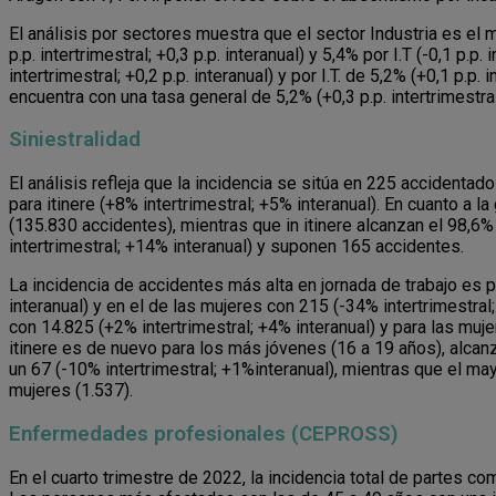
El análisis por sectores muestra que el sector Industria es el 
p.p. intertrimestral; +0,3 p.p. interanual) y 5,4% por I.T (-0,1 p.
intertrimestral; +0,2 p.p. interanual) y por I.T. de 5,2% (+0,1 p.
encuentra con una tasa general de 5,2% (+0,3 p.p. intertrimestral; +
Siniestralidad
El análisis refleja que la incidencia se sitúa en 225 accidentad
para itinere (+8% intertrimestral; +5% interanual). En cuanto a 
(135.830 accidentes), mientras que in itinere alcanzan el 98,6
intertrimestral; +14% interanual) y suponen 165 accidentes.
La incidencia de accidentes más alta en jornada de trabajo es 
interanual) y en el de las mujeres con 215 (-34% intertrimestr
con 14.825 (+2% intertrimestral; +4% interanual) y para las mujer
itinere es de nuevo para los más jóvenes (16 a 19 años), alcan
un 67 (-10% intertrimestral; +1%interanual), mientras que el m
mujeres (1.537).
Enfermedades profesionales (CEPROSS)
En el cuarto trimestre de 2022, la incidencia total de partes c