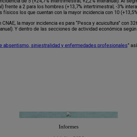
cidencia de 5 (+24,7% intertrimestral; +2,2% interanual). Al se
al) frente a 2 para los hombres (+13,7% intertrimestral; -3% inter
físicos los que cuentan con la mayor incidencia con 10 (+13,5% in
n CNAE, la mayor incidencia es para “Pesca y acuicultura” con 3
ranual). Y dentro de las secciones de actividad económica según
de absentismo, siniestralidad y enfermedades profesionales
” as
Informes