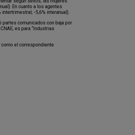
gmentar según sexos, las mujeres
anual). En cuanto a los agentes
tertrimestral; -5,6% interanual).
26 partes comunicados con baja por
 CNAE, es para “Industrias
í como el correspondiente