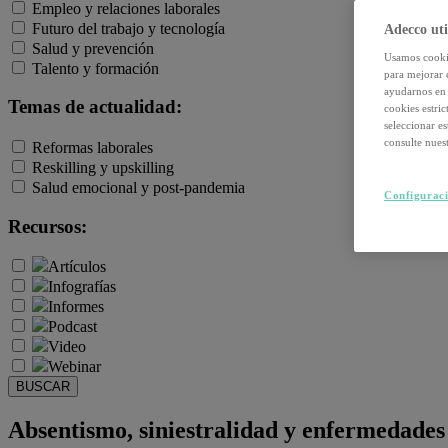
Empleo y relaciones laborales
Futuro del trabajo y tecnología
Adecco uti
Salud y prevención
Usamos cookie
Talento y formación
para mejorar 
ayudarnos en 
Temas de actualidad:
cookies estri
seleccionar e
consulte nuest
Reformas laborales
Reskilling y upskilling
Salud emocional y post-pandemia
Configuraci
Recursos:
Artículos
Infografías
Informes
Podcast
Video
Webinar
BUSCAR
Absentismo, siniestralidad y enfermedades