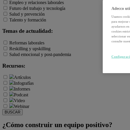
Empleo y relaciones laborales
Futuro del trabajo y tecnología
Adecco uti
Salud y prevención
Usamos cookie
Talento y formación
para mejorar 
ayudarnos en 
Temas de actualidad:
cookies estri
seleccionar e
consulte nuest
Reformas laborales
Reskilling y upskilling
Salud emocional y post-pandemia
Configuraci
Recursos:
Artículos
Infografías
Informes
Podcast
Video
Webinar
BUSCAR
¿Cómo construir un equipo positivo?