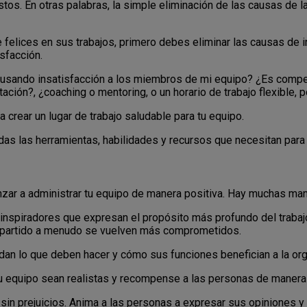
os. En otras palabras, la simple eliminación de las causas de la
felices en sus trabajos, primero debes eliminar las causas de i
sfacción.
 causando insatisfacción a los miembros de mi equipo? ¿Es compet
ación?, ¿coaching o mentoring, o un horario de trabajo flexible, 
crear un lugar de trabajo saludable para tu equipo.
as las herramientas, habilidades y recursos que necesitan para h
zar a administrar tu equipo de manera positiva. Hay muchas man
s inspiradores que expresan el propósito más profundo del traba
ompartido a menudo se vuelven más comprometidos.
n lo que deben hacer y cómo sus funciones benefician a la orga
u equipo sean realistas y recompense a las personas de manera
 sin prejuicios. Anima a las personas a expresar sus opiniones y