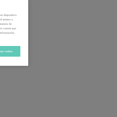
su dispositivo
del mismo y
amiento de
 en cuenta que
información,
tar todas