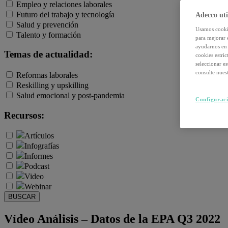
Empleo y relaciones laborales
Futuro del trabajo y tecnología
Adecco uti
Salud y prevención
Usamos cookie
Talento y formación
para mejorar 
ayudarnos en 
Temas de actualidad:
cookies estri
seleccionar e
consulte nuest
Reformas laborales
Reskilling y upskilling
Salud emocional y post-pandemia
Configuraci
Recursos:
Artículos
Infografías
Informes
Podcast
Video
Webinar
BUSCAR
Vídeo Análisis – Datos de la EPA Q3 2022