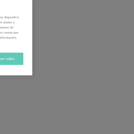
su dispositivo
del mismo y
amiento de
 en cuenta que
información,
tar todas