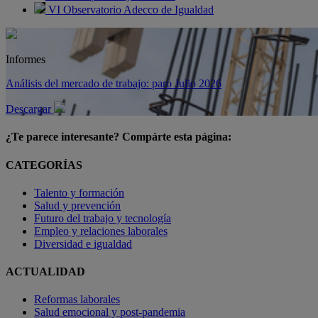
VI Observatorio Adecco de Igualdad
Informes
Análisis del mercado de trabajo: paro Julio 2026
Descargar
¿Te parece interesante? Compárte esta página:
CATEGORÍAS
Talento y formación
Salud y prevención
Futuro del trabajo y tecnología
Empleo y relaciones laborales
Diversidad e igualdad
ACTUALIDAD
Reformas laborales
Salud emocional y post-pandemia