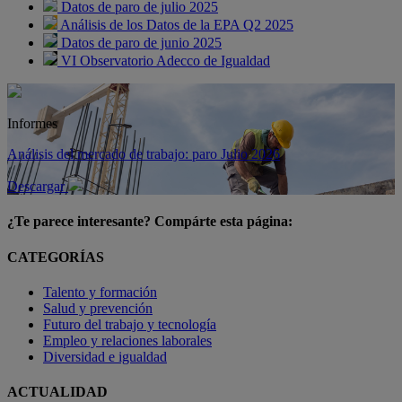
Datos de paro de julio 2025
Análisis de los Datos de la EPA Q2 2025
Datos de paro de junio 2025
VI Observatorio Adecco de Igualdad
Informes
Análisis del mercado de trabajo: paro Julio 2026
Descargar
¿Te parece interesante? Compárte esta página:
CATEGORÍAS
Talento y formación
Salud y prevención
Futuro del trabajo y tecnología
Empleo y relaciones laborales
Diversidad e igualdad
ACTUALIDAD