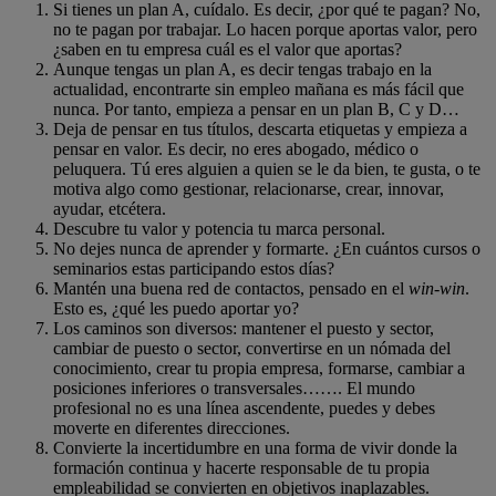
Si tienes un plan A, cuídalo. Es decir, ¿por qué te pagan? No,
no te pagan por trabajar. Lo hacen porque aportas valor, pero
¿saben en tu empresa cuál es el valor que aportas?
Aunque tengas un plan A, es decir tengas trabajo en la
actualidad, encontrarte sin empleo mañana es más fácil que
nunca. Por tanto, empieza a pensar en un plan B, C y D…
Deja de pensar en tus títulos, descarta etiquetas y empieza a
pensar en valor. Es decir, no eres abogado, médico o
peluquera. Tú eres alguien a quien se le da bien, te gusta, o te
motiva algo como gestionar, relacionarse, crear, innovar,
ayudar, etcétera.
Descubre tu valor y potencia tu marca personal.
No dejes nunca de aprender y formarte. ¿En cuántos cursos o
seminarios estas participando estos días?
Mantén una buena red de contactos, pensado en el
win-win
.
Esto es, ¿qué les puedo aportar yo?
Los caminos son diversos: mantener el puesto y sector,
cambiar de puesto o sector, convertirse en un nómada del
conocimiento, crear tu propia empresa, formarse, cambiar a
posiciones inferiores o transversales……. El mundo
profesional no es una línea ascendente, puedes y debes
moverte en diferentes direcciones.
Convierte la incertidumbre en una forma de vivir donde la
formación continua y hacerte responsable de tu propia
empleabilidad se convierten en objetivos inaplazables.