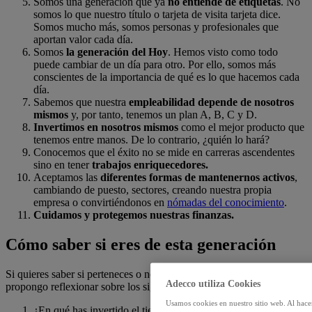
Somos una generación que ya
no entiende de etiquetas
. No
somos lo que nuestro título o tarjeta de visita tarjeta dice.
Somos mucho más, somos personas y profesionales que
aportan valor cada día.
Somos
la generación del Hoy
. Hemos visto como todo
puede cambiar de un día para otro. Por ello, somos más
conscientes de la importancia de qué es lo que hacemos cada
día.
Sabemos que nuestra
empleabilidad depende de nosotros
mismos
y, por tanto, tenemos un plan A, B, C y D.
Invertimos en nosotros mismos
como el mejor producto que
tenemos entre manos. De lo contrario, ¿quién lo hará?
Conocemos que el éxito no se mide en carreras ascendentes
sino en tener
trabajos enriquecedores.
Aceptamos las
diferentes formas de mantenernos activos
,
cambiando de puesto, sectores, creando nuestra propia
empresa o convirtiéndonos en
nómadas del conocimiento
.
Cuidamos y protegemos nuestras finanzas.
Cómo saber si eres de esta generación
Si quieres saber si perteneces o no a la Generación Covid, te
Adecco utiliza Cookies
propongo reflexionar sobre los siguientes aspectos:
Usamos cookies en nuestro sitio web. Al hace
¿En qué has invertido el tiempo en este confinamiento? Si tu