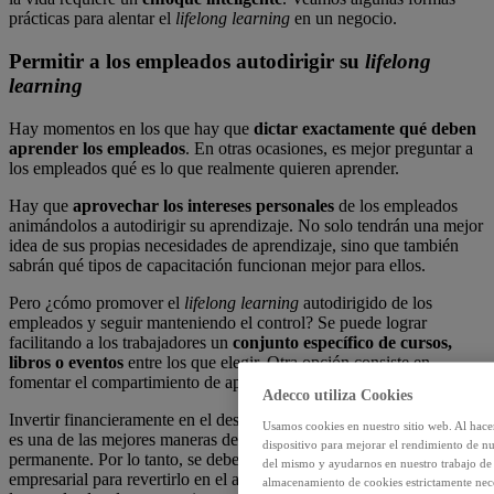
prácticas para alentar el
lifelong learning
en un negocio.
Permitir a los empleados autodirigir su
lifelong
learning
Hay momentos en los que hay que
dictar exactamente qué deben
aprender los empleados
. En otras ocasiones, es mejor preguntar a
los empleados qué es lo que realmente quieren aprender.
Hay que
aprovechar los intereses personales
de los empleados
animándolos a autodirigir su aprendizaje. No solo tendrán una mejor
idea de sus propias necesidades de aprendizaje, sino que también
sabrán qué tipos de capacitación funcionan mejor para ellos.
Pero ¿cómo promover el
lifelong learning
autodirigido de los
empleados y seguir manteniendo el control? Se puede lograr
facilitando a los trabajadores un
conjunto específico de cursos,
libros o eventos
entre los que elegir. Otra opción consiste en
fomentar el compartimiento de aprendizajes entre colaboradores.
Adecco utiliza Cookies
Invertir financieramente en el desarrollo continuo de los empleados
Usamos cookies en nuestro sitio web. Al hace
es una de las mejores maneras de fomentar el aprendizaje
dispositivo para mejorar el rendimiento de nu
permanente. Por lo tanto, se debe reservar una parte del presupuesto
del mismo y ayudarnos en nuestro trabajo de m
empresarial para revertirlo en el abono de los cursos realizados por
almacenamiento de cookies estrictamente neces