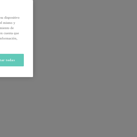
su dispositivo
del mismo y
amiento de
 en cuenta que
información,
tar todas