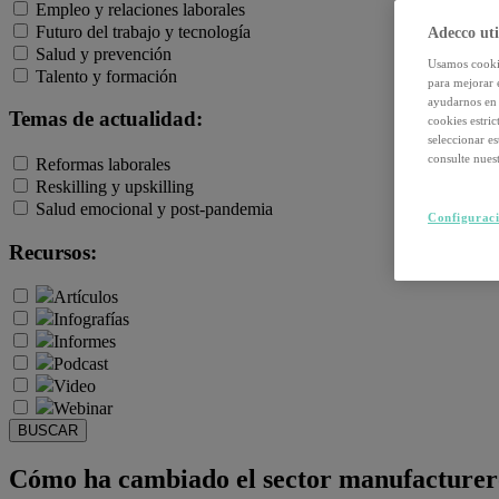
Empleo y relaciones laborales
Futuro del trabajo y tecnología
Adecco uti
Salud y prevención
Usamos cookie
Talento y formación
para mejorar 
ayudarnos en 
Temas de actualidad:
cookies estri
seleccionar e
consulte nuest
Reformas laborales
Reskilling y upskilling
Salud emocional y post-pandemia
Configuraci
Recursos:
Artículos
Infografías
Informes
Podcast
Video
Webinar
BUSCAR
Cómo ha cambiado el sector manufacturero