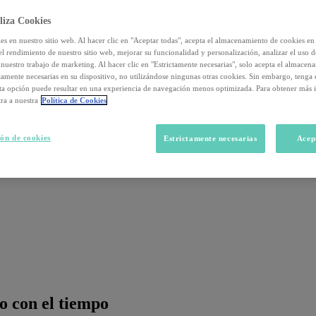
liza Cookies
s en nuestro sitio web. Al hacer clic en "Aceptar todas", acepta el almacenamiento de cookies en 
el rendimiento de nuestro sitio web, mejorar su funcionalidad y personalización, analizar el uso 
nuestro trabajo de marketing. Al hacer clic en "Estrictamente necesarias", solo acepta el almacen
ctamente necesarias en su dispositivo, no utilizándose ningunas otras cookies. Sin embargo, tenga
sta opción puede resultar en una experiencia de navegación menos optimizada. Para obtener más 
ra a nuestra
Política de Cookies
ón de cookies
Estrictamente necesarias
Acep
 con el tiempo