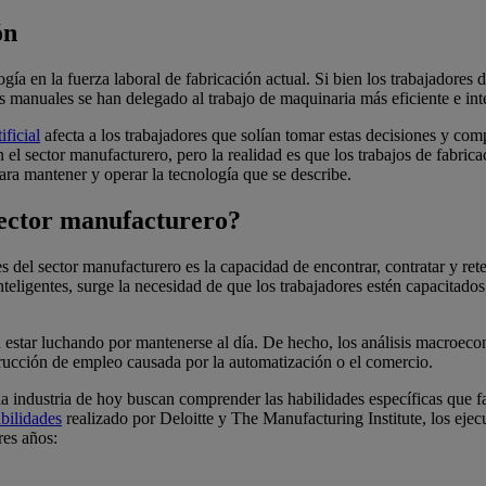
ón
ogía en la fuerza laboral de fabricación actual. Si bien los trabajadores
 manuales se han delegado al trabajo de maquinaria más eficiente e intel
ificial
afecta a los trabajadores que solían tomar estas decisiones y co
el sector manufacturero, pero la realidad es que los trabajos de fabr
ra mantener y operar la tecnología que se describe.
sector manufacturero?
es del sector manufacturero es la capacidad de encontrar, contratar y ret
teligentes, surge la necesidad de que los trabajadores estén capacitado
 estar luchando por mantenerse al día. De hecho, los análisis macroec
strucción de empleo causada por la automatización o el comercio.
la industria de hoy buscan comprender las habilidades específicas que fa
bilidades
realizado por Deloitte y The Manufacturing Institute, los ejec
res años: