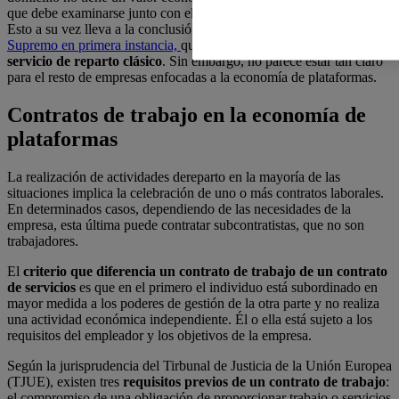
que debe examinarse junto con el servicio de reparto en su totalidad.
Esto a su vez lleva a la conclusión, como ha
dictaminado el
Supremo en primera instancia,
que estas empresas realizan un
servicio de reparto clásico
. Sin embargo, no parece estar tan claro
para el resto de empresas enfocadas a la economía de plataformas.
Contratos de trabajo en la economía de
plataformas
La realización de actividades dereparto en la mayoría de las
situaciones implica la celebración de uno o más contratos laborales.
En determinados casos, dependiendo de las necesidades de la
empresa, esta última puede contratar subcontratistas, que no son
trabajadores.
El
criterio que diferencia un contrato de trabajo de un contrato
de servicios
es que en el primero el individuo está subordinado en
mayor medida a los poderes de gestión de la otra parte y no realiza
una actividad económica independiente. Él o ella está sujeto a los
requisitos del empleador y los objetivos de la empresa.
Según la jurisprudencia del Tirbunal de Justicia de la Unión Europea
(TJUE), existen tres
requisitos previos de un contrato de trabajo
:
el compromiso de una obligación de proporcionar trabajo o servicios