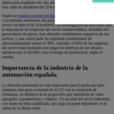
fabricación española este año alcancen entre 800.000 y 850.000,
una caída de alrededor del 35% en comparación con 2019.
Según un
estudio reciente del Banco de España
, la crisis ha afectado
a la industria automotriz del país con más fuerza que a cualquier otro
sector, excepto el de la hostelería. La investigación ha desvelado que
la mayoría de las empresas del sector automovilístico, incluidos los
proveedores de piezas, han obtenido rendimientos negativos de sus
activos, y una cuarta parte ha registrado rendimientos de
aproximadamente menos el 30%. Además, el 60% de las empresas
del sector están luchando por pagar los intereses de sus deudas,
mientras que el 20/30% corre el riesgo de insolvencia, según el
estudio.
Importancia de la industria de la
automoción española
La industria automotriz es más importante para España que para
cualquier otra gran economía de la UE con la excepción de
Alemania, en términos de la proporción que representa de valor
agregado, exportaciones y empleo. Es un pilar del sector industrial,
con mano de obra cualificada, que jugó un papel importante en la
salida de la última crisis.