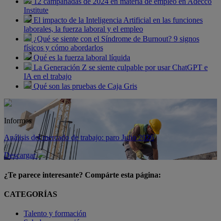
12 campanadas de 2024 en materia de empleo en Adecco
Institute
El impacto de la Inteligencia Artificial en las funciones
laborales, la fuerza laboral y el empleo
¿Qué se siente con el Síndrome de Burnout? 9 signos
físicos y cómo abordarlos
Qué es la fuerza laboral líquida
La Generación Z se siente culpable por usar ChatGPT e
IA en el trabajo
Qué son las pruebas de Caja Gris
Informes
Análisis del mercado de trabajo: paro Julio 2026
Descargar
¿Te parece interesante? Compárte esta página:
CATEGORÍAS
Talento y formación