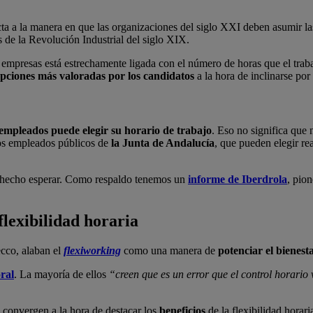
ta a la manera en que las organizaciones del siglo XXI deben asumir la
 de la Revolución Industrial del siglo XIX.
mpresas está estrechamente ligada con el número de horas que el trabaj
 opciones más valoradas por los candidatos
a la hora de inclinarse po
empleados puede elegir su horario de trabajo
. Eso no significa que
 los empleados públicos de
la Junta de Andalucía
, que pueden elegir re
an hecho esperar. Como respaldo tenemos un
informe de Iberdrola
, pio
lexibilidad horaria
ecco, alaban el
flexiworking
como una manera de
potenciar el bienest
ral
. La mayoría de ellos
“creen que es un error que el control horario
convergen a la hora de destacar los
beneficios
de la flexibilidad horari