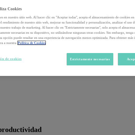
liza Cookies
s en nuestro sitio web. Al hacer clic en "Aceptar todas", acepta el almacenamiento de cookies en 
el rendimiento de nuestro sitio web, mejorar su funcionalidad y personalización, analizar el uso 
nuestro trabajo de marketing. Al hacer clic en "Estrictamente necesarias", solo acepta el almacen
ctamente necesarias en su dispositivo, no utilizándose ningunas otras cookies. Sin embargo, tenga
sta opción puede resultar en una experiencia de navegación menos optimizada. Para obtener más 
ra a nuestra
Política de Cookies
ón de cookies
Estrictamente necesarias
Acep
 productividad