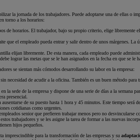
zar la jornada de los trabajadores. Puede adoptarse una de ellas o impl
n torno a los horarios:
s de horarios. El trabajador, bajo su propio criterio, elige libremente 
ite que el empleado pueda entrar y salir dentro de unos márgenes. La 
tilla elijan libremente. De esta manera, cada empleado puede administr
 debe lograr las metas que se le han asignados en la fecha en que se le h
jadores se sientan más cómodos desarrollando su labor en la empresa:
 sin necesidad de acudir a la oficina. También es un buen método para t
 en la sede de la empresa y dispone de una serie de días a la semana par
era presencial.
n ausentarse de su puesto hasta 1 hora y 45 minutos. Este tiempo será d
tiones cotidianas como urgentes.
 empleados senior que prefieren trabajar menos pero no desvincularse c
tos trabajadores y se les asigne la tarea de formar a las nuevas incorp
 tienen hijos pequeños.
sulta imprescindible para la transformación de las empresas y su
adaptaci