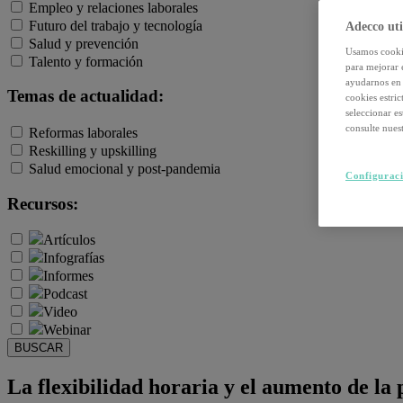
Empleo y relaciones laborales
Futuro del trabajo y tecnología
Adecco uti
Salud y prevención
Usamos cookie
Talento y formación
para mejorar 
ayudarnos en 
Temas de actualidad:
cookies estri
seleccionar e
consulte nuest
Reformas laborales
Reskilling y upskilling
Salud emocional y post-pandemia
Configuraci
Recursos:
Artículos
Infografías
Informes
Podcast
Video
Webinar
BUSCAR
La flexibilidad horaria y el aumento de la