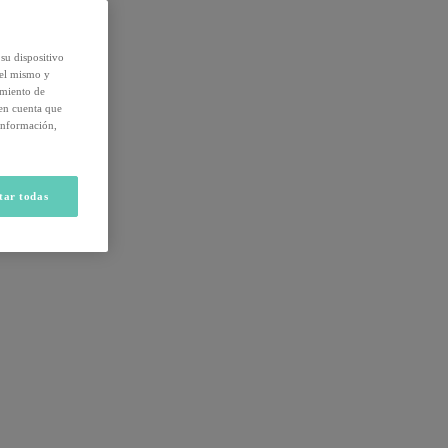
su dispositivo
del mismo y
amiento de
 en cuenta que
información,
tar todas