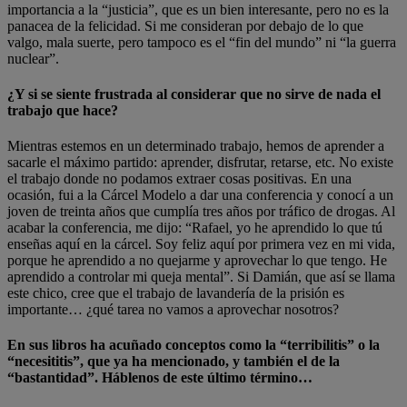
importancia a la “justicia”, que es un bien interesante, pero no es la
panacea de la felicidad. Si me consideran por debajo de lo que
valgo, mala suerte, pero tampoco es el “fin del mundo” ni “la guerra
nuclear”.
¿Y si se siente frustrada al considerar que no sirve de nada el
trabajo que hace?
Mientras estemos en un determinado trabajo, hemos de aprender a
sacarle el máximo partido: aprender, disfrutar, retarse, etc. No existe
el trabajo donde no podamos extraer cosas positivas. En una
ocasión, fui a la Cárcel Modelo a dar una conferencia y conocí a un
joven de treinta años que cumplía tres años por tráfico de drogas. Al
acabar la conferencia, me dijo: “Rafael, yo he aprendido lo que tú
enseñas aquí en la cárcel. Soy feliz aquí por primera vez en mi vida,
porque he aprendido a no quejarme y aprovechar lo que tengo. He
aprendido a controlar mi queja mental”. Si Damián, que así se llama
este chico, cree que el trabajo de lavandería de la prisión es
importante… ¿qué tarea no vamos a aprovechar nosotros?
En sus libros ha acuñado conceptos como la “terribilitis” o la
“necesititis”, que ya ha mencionado, y también el de la
“bastantidad”. Háblenos de este último término…