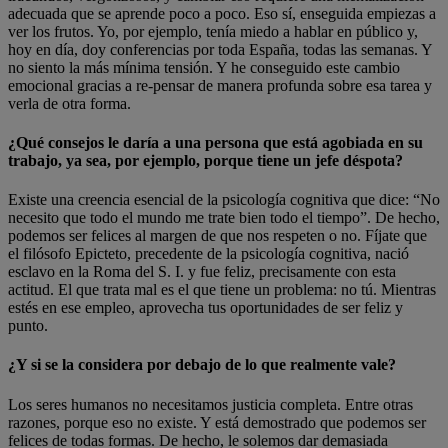
adecuada que se aprende poco a poco. Eso sí, enseguida empiezas a
ver los frutos. Yo, por ejemplo, tenía miedo a hablar en público y,
hoy en día, doy conferencias por toda España, todas las semanas. Y
no siento la más mínima tensión. Y he conseguido este cambio
emocional gracias a re-pensar de manera profunda sobre esa tarea y
verla de otra forma.
¿Qué consejos le daría a una persona que está agobiada en su
trabajo, ya sea, por ejemplo, porque tiene un jefe déspota?
Existe una creencia esencial de la psicología cognitiva que dice: “No
necesito que todo el mundo me trate bien todo el tiempo”. De hecho,
podemos ser felices al margen de que nos respeten o no. Fíjate que
el filósofo Epicteto, precedente de la psicología cognitiva, nació
esclavo en la Roma del S. I. y fue feliz, precisamente con esta
actitud. El que trata mal es el que tiene un problema: no tú. Mientras
estés en ese empleo, aprovecha tus oportunidades de ser feliz y
punto.
¿Y si se la considera por debajo de lo que realmente vale?
Los seres humanos no necesitamos justicia completa. Entre otras
razones, porque eso no existe. Y está demostrado que podemos ser
felices de todas formas. De hecho, le solemos dar demasiada