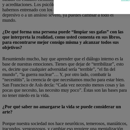
y acreditaciones. Los psicólogos clínicos tenemos la ventaja de
habernos entrenado con los casos más difíciles: si cambias a un
depresivo o a un ansioso severo, ya puedes cambiar a todo el
mundo.
¿De qué forma una persona puede “limpiar sus gafas” con las
que interpreta la realidad, como usted comenta en sus libros,
para encontrarse mejor consigo misma y alcanzar todos sus
objetivos?
Resumiendo mucho, hay que aprender que el diálogo interno es la
base de nuestras emociones. Tienes que dejar de “terribilizar”, esto
es, decirte que cualquier adversidad sería “terrible”, “el fin del
mundo”, “la guerra nuclear”… Y, por otro lado, combatir la
“necesititis”, la creencia de que necesitamos mucho para estar bien.
San Francisco de Asís decía: “Cada vez necesito menos cosas y las
pocas que necesito, las necesito muy poco”. Éstas son las bases para
no tener miedo en la vida.
¿Por qué saber no amargarse la vida se puede considerar un
arte?
Porque nuestra sociedad nos hace neuróticos, temerosos, maniáticos,
iracundos, vergonzosos, y cambiar eso requiere una mentalización