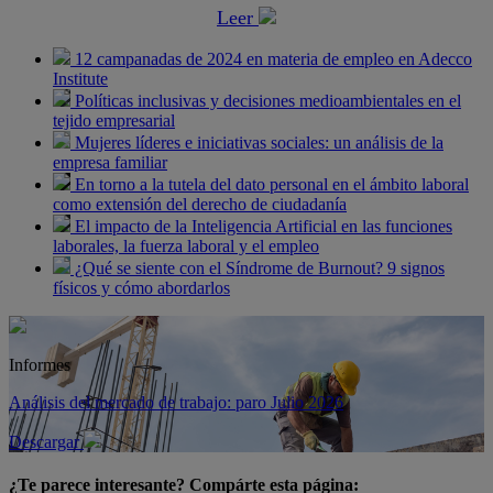
Leer
12 campanadas de 2024 en materia de empleo en Adecco
Institute
Políticas inclusivas y decisiones medioambientales en el
tejido empresarial
Mujeres líderes e iniciativas sociales: un análisis de la
empresa familiar
En torno a la tutela del dato personal en el ámbito laboral
como extensión del derecho de ciudadanía
El impacto de la Inteligencia Artificial en las funciones
laborales, la fuerza laboral y el empleo
¿Qué se siente con el Síndrome de Burnout? 9 signos
físicos y cómo abordarlos
Informes
Análisis del mercado de trabajo: paro Julio 2026
Descargar
¿Te parece interesante? Compárte esta página: