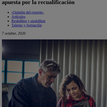
apuesta por la recualificación
-Opinión del experto-
Artículos
Reskilling y upskilling
Talento y formación
7 octubre, 2020