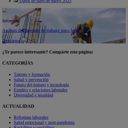
Datos de paro de mayo 2025
Informes
Análisis del mercado de trabajo: paro Julio 2026
Descargar
¿Te parece interesante? Compárte esta página:
CATEGORÍAS
Talento y formación
Salud y prevención
Futuro del trabajo y tecnología
Empleo y relaciones laborales
Diversidad e igualdad
ACTUALIDAD
Reformas laborales
Salud emocional y post-pandemia
Reskilling y upskilling