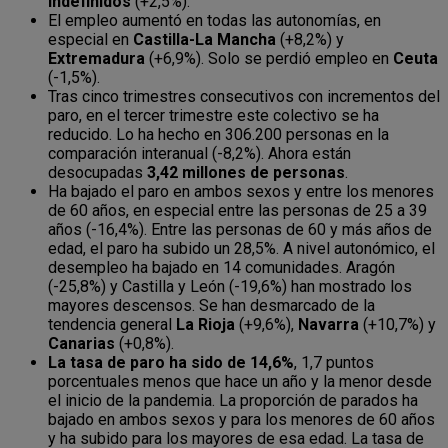
indefinidos
(+2,5%).
El empleo aumentó en todas las autonomías, en
especial en
Castilla-La Mancha
(+8,2%) y
Extremadura
(+6,9%). Solo se perdió empleo en
Ceuta
(-1,5%).
Tras cinco trimestres consecutivos con incrementos del
paro, en el tercer trimestre este colectivo se ha
reducido. Lo ha hecho en 306.200 personas en la
comparación interanual (-8,2%). Ahora están
desocupadas
3,42 millones de personas
.
Ha bajado el paro en ambos sexos y entre los menores
de 60 años, en especial entre las personas de 25 a 39
años (-16,4%). Entre las personas de 60 y más años de
edad, el paro ha subido un 28,5%. A nivel autonómico, el
desempleo ha bajado en 14 comunidades. Aragón
(-25,8%) y Castilla y León (-19,6%) han mostrado los
mayores descensos. Se han desmarcado de la
tendencia general
La Rioja
(+9,6%),
Navarra
(+10,7%) y
Canarias
(+0,8%).
La tasa de paro ha sido de 14,6%
, 1,7 puntos
porcentuales menos que hace un año y la menor desde
el inicio de la pandemia. La proporción de parados ha
bajado en ambos sexos y para los menores de 60 años
y ha subido para los mayores de esa edad. La tasa de