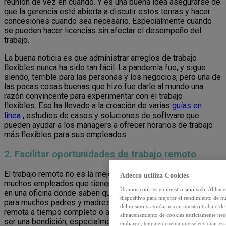
reunión de vez en cuando. Y es una buena idea asegurarse de
que la gerencia esté abierta a discutir estos temas y hacer
concesiones cuando sea necesario. Especialmente cuando
se pueden hacer licencias sin afectar el desempeño del
trabajo.
La buena noticia es que administrar arreglos de trabajo
flexibles nunca ha sido tan fácil. La pandemia fue, y sigue
siendo, terrible para las personas y los negocios, pero una de
las pocas cosas buenas que hizo fue darle al mundo una
razón convincente para experimentar con el trabajo
flexibles. Eso ha llevado a la creación de varias
guías en
línea
, estudios de casos y soluciones de software que
pueden ayudar a los managers a ofrecer horarios de trabajo
más flexibles para sus empleados.
2. Facilitar oportunidades de trabajo remoto
El trabajo remoto no es la mejor solución para todos, y
Adecco utiliza Cookies
muchos empleados que tienen hijos preferirían poder trabajar
Usamos cookies en nuestro sitio web. Al hace
en una oficina donde saben que no serán interrumpidos. Pero
dispositivo para mejorar el rendimiento de nu
para muchos padres y madres, poder trabajar de forma
del mismo y ayudarnos en nuestro trabajo de m
remota a tiempo completo o algunos días a la semana puede
almacenamiento de cookies estrictamente neces
ser una bendición, especialmente si pueden establecer su
embargo, tenga en cuenta que seleccionar es