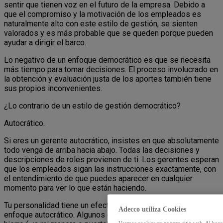
sentir que tienen voz en el futuro de la empresa. Debido a
que el compromiso y la motivación de los empleados es
naturalmente alto con este estilo de gestión, se sienten
valorados y es más probable que se queden porque pueden
ayudar a dirigir el barco.
Lo negativo de un enfoque democrático es que se necesita
más tiempo para tomar decisiones. El proceso involucrado en
la obtención y evaluación justa de los aportes también tiene
sus propios inconvenientes.
¿Lo contrario de un estilo de gestión democrático?
Autocrático.
Si eres un gerente autocrático, insistes en que absolutamente
todo venga de arriba hacia abajo. Todas las decisiones y
descripciones de roles provienen de ti. Los gerentes esperan
que los empleados sigan las instrucciones exactamente, con
el entendimiento de que puedes aparecer en cualquier
momento para ver lo que están haciendo.
Tu personalidad tiene un efecto sobre cómo se realiza el
Adecco utiliza Cookies
enfoque autocrático. Algunos gerentes vienen con mano de
Usamos cookies en nuestro sitio web. Al hace