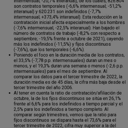
intermensual; -20,7% interanual), de los cuales, 826.804
son contratos temporales (-6,6% intermensual; -51,2%
interanual) y 620.231 son indefinidos (-7,7%
intermensual; +373,4% interanual). Esta reducción en la
contratación inicial afecta especialmente a los hombres
(-7,6% intermensual; -22,5% interanual). Han bajado el
número de contratos de trabajo (-8,2% con respecto a
septiembre; -19,5% frente a octubre de 2021), cayendo
más los indefinidos (-11,5%) y fijos discontinuos
(-7,6%), que los temporales (-6,6%).
Poniendo el foco en la duración media de los contratos,
el 33,5% (-7,78 p.p. intermensuales) duran un mes o
menos, y el 19,3% duran una semana o menos (-2,6 p.p.
intermensuales) para el mes de septiembre. Al
comparar los datos para el tercer trimestre de 2022, la
duración media es de 45 días, la cifra más baja desde el
tercer trimestre del año 2006.
Al tener en cuenta la ratio de contratación/afiliación de
octubre, la de los fijos discontinuos se sitúa en 26,1%
frente al 6,6% para los indefinidos a tiempo parcial y el
2,5% para los indefinidos a tiempo completo. Al
comparar según trimestres, vemos que la ratio para
fijos discontinuos se dispara hasta el 73,6% para el
tercer trimestre de 2022, cifra muy superior a la del