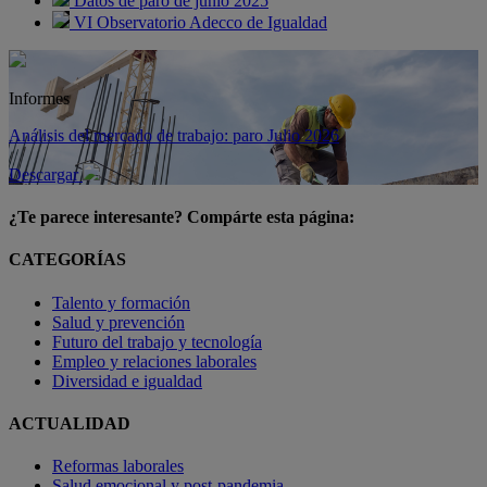
Datos de paro de junio 2025
VI Observatorio Adecco de Igualdad
Informes
Análisis del mercado de trabajo: paro Julio 2026
Descargar
¿Te parece interesante? Compárte esta página:
CATEGORÍAS
Talento y formación
Salud y prevención
Futuro del trabajo y tecnología
Empleo y relaciones laborales
Diversidad e igualdad
ACTUALIDAD
Reformas laborales
Salud emocional y post-pandemia