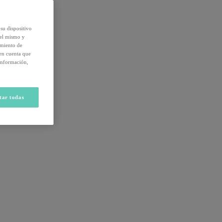
su dispositivo
del mismo y
amiento de
 en cuenta que
información,
tar todas