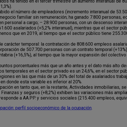
iados ha tenido en el tercer trimestre un aumento interanual de 
1,3%).
subido el número de empleadores (incremento interanual de 53.5
egocio familiar sin remuneración; ha ganado 7.800 personas, e
en personal a cargo; – 28.900 personas, con un descenso interan
661.600 asalariados (+5,2% interanual), mientras que el sector pú
 menos que en 2019, al tiempo que el sector público tiene 255.
 carácter temporal: la contratación de 808.600 empleos asalari
ncorporación de 507.700 personas con un contrato temporal (+13%
ntabria (+16,5%), al tiempo que la mayor expansión del colectiv
 puntos porcentuales más que un año antes y el dato más alto d
os temporales en el sector privado es un 24,6%, en el sector públ
egiones en las que más de un 30% del total de asalariados traba
en donde esta variable es inferior al 20%.
ación en tanto que, en la restante, Actividades inmobiliarias, 
y Finanzas y seguros (+8,2%) exhiben las variaciones más ampli
esponde a AA.PP. y servicios sociales (215.400 empleos, equiv
pación: perfil socioeconómico de la ocupación
.