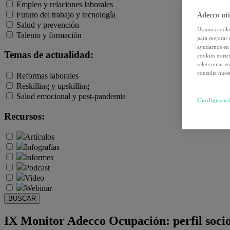
Empleo y relaciones laborales
Futuro del trabajo y tecnología
Adecco uti
Salud y prevención
Usamos cookie
Talento y formación
para mejorar 
ayudarnos en 
Temas de actualidad:
cookies estri
seleccionar e
consulte nuest
Reformas laborales
Reskilling y upskilling
Salud emocional y post-pandemia
Configuraci
Recursos:
Artículos
Infografías
Informes
Podcast
Video
Webinar
BUSCAR
IX Monitor Adecco Ocupación: perfil soc