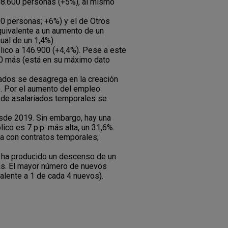
808.600 personas (+5%), al mismo
00 personas; +6%) y el de Otros
quivalente a un aumento de un
ual de un 1,4%).
blico a 146.900 (+4,4%). Pese a este
300 más (está en su máximo dato
ados se desagrega en la creación
). Por el aumento del empleo
o de asalariados temporales se
esde 2019. Sin embargo, hay una
ico es 7 p.p. más alta, un 31,6%.
ja con contratos temporales;
se ha producido un descenso de un
as. El mayor número de nuevos
alente a 1 de cada 4 nuevos).