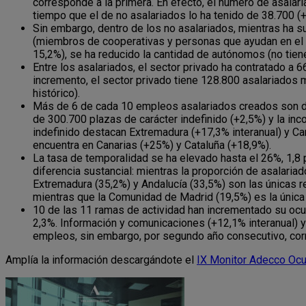
corresponde a la primera. En efecto, el número de asalar
tiempo que el de no asalariados lo ha tenido de 38.700 (+
Sin embargo, dentro de los no asalariados, mientras ha 
(miembros de cooperativas y personas que ayudan en el n
15,2%), se ha reducido la cantidad de autónomos (no tien
Entre los asalariados, el sector privado ha contratado a 
incremento, el sector privado tiene 128.800 asalariados
histórico).
Más de 6 de cada 10 empleos asalariados creados son de
de 300.700 plazas de carácter indefinido (+2,5%) y la i
indefinido destacan Extremadura (+17,3% interanual) y Ca
encuentra en Canarias (+25%) y Cataluña (+18,9%).
La tasa de temporalidad se ha elevado hasta el 26%, 1,8
diferencia sustancial: mientras la proporción de asalariad
Extremadura (35,2%) y Andalucía (33,5%) son las únicas r
mientras que la Comunidad de Madrid (19,5%) es la única 
10 de las 11 ramas de actividad han incrementado su ocup
2,3%. Información y comunicaciones (+12,1% interanual) 
empleos, sin embargo, por segundo año consecutivo, corr
Amplía la información descargándote el
IX Monitor Adecco Ocu