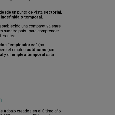
 desde un punto de vista
sectorial,
o
indefinida o temporal.
 establecido una comparativa entre
 en nuestro país- para comprender
ferentes.
mados “empleadores”
(
no
 pero el empleo
autónomo
(sin
al y el
empleo temporal
está
n
 trabajo creados en el último año