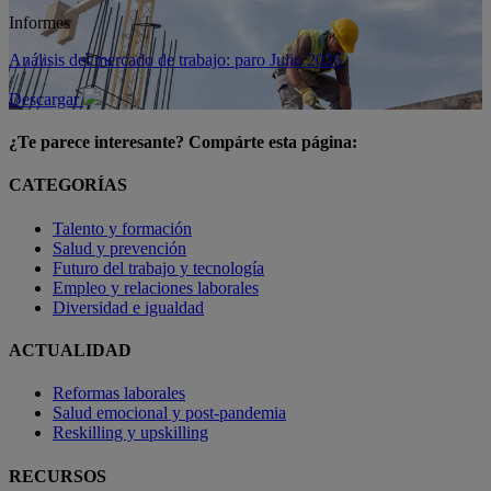
Informes
Análisis del mercado de trabajo: paro Julio 2026
Descargar
¿Te parece interesante? Compárte esta página:
CATEGORÍAS
Talento y formación
Salud y prevención
Futuro del trabajo y tecnología
Empleo y relaciones laborales
Diversidad e igualdad
ACTUALIDAD
Reformas laborales
Salud emocional y post-pandemia
Reskilling y upskilling
RECURSOS