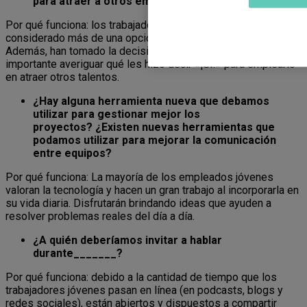
para atraer a otros empleados jóvenes?
Por qué funciona: los trabajadores jóvenes a menudo han
considerado más de una opción antes de unirse a la empresa.
Además, han tomado la decisión hace poco tiempo. Es
importante averiguar qué les hizo decir «¡Sí!» para emplearlo
en atraer otros talentos.
¿Hay alguna herramienta nueva que debamos
utilizar para gestionar mejor los
proyectos? ¿Existen nuevas herramientas que
podamos utilizar para mejorar la comunicación
entre equipos?
Por qué funciona: La mayoría de los empleados jóvenes
valoran la tecnología y hacen un gran trabajo al incorporarla en
su vida diaria. Disfrutarán brindando ideas que ayuden a
resolver problemas reales del día a día.
¿A quién deberíamos invitar a hablar
durante_______?
Por qué funciona: debido a la cantidad de tiempo que los
trabajadores jóvenes pasan en línea (en podcasts, blogs y
redes sociales), están abiertos y dispuestos a compartir