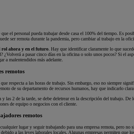
que el personal pueda trabajar desde casa el 100% del tiempo. Es posibl
de ser remota durante la pandemia, pero cambiar al trabajo en la ofic
l rol ahora y en el futuro
. Hay que identificar claramente lo que suced
? ¿Volverá a pasar cinco días en la oficina o solo unos pocos? Si el a
ugar a malentendidos más adelante.
res remotos
 que respecta a las horas de trabajo. Sin embargo, eso no siempre signif
o remoto de su departamento de recursos humanos, hay que indicarlo clara
 y las 2 de la tarde, se debe deletrear en la descripción del trabajo. De 
niones de equipo o negocios con el cliente.
abajadores remotos
 cualquier lugar y seguir trabajando para una empresa remota, pero no 
o debido a las leyes laborales locales. Algunas empresas permiten que lo