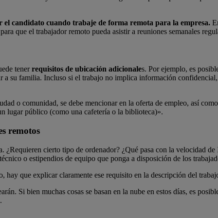
ir el candidato cuando trabaje de forma remota para la empresa.
En
 o para que el trabajador remoto pueda asistir a reuniones semanales regu
puede tener
requisitos de ubicación adicionale
s. Por ejemplo, es posibl
ar a su familia. Incluso si el trabajo no implica información confidencial
a ciudad o comunidad, se debe mencionar en la oferta de empleo, así co
un lugar público (como una cafetería o la biblioteca)».
res remotos
ía. ¿Requieren cierto tipo de ordenador? ¿Qué pasa con la velocidad de
cnico o estipendios de equipo que ponga a disposición de los trabajado
 hay que explicar claramente ese requisito en la descripción del trabaj
n. Si bien muchas cosas se basan en la nube en estos días, es posible 
.