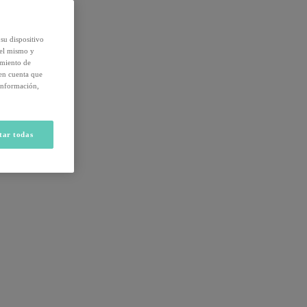
su dispositivo
del mismo y
amiento de
 en cuenta que
información,
tar todas