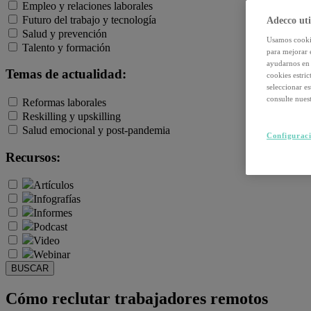
Empleo y relaciones laborales
Futuro del trabajo y tecnología
Adecco uti
Salud y prevención
Usamos cookie
Talento y formación
para mejorar 
ayudarnos en 
Temas de actualidad:
cookies estri
seleccionar e
consulte nuest
Reformas laborales
Reskilling y upskilling
Salud emocional y post-pandemia
Configuraci
Recursos:
Artículos
Infografías
Informes
Podcast
Video
Webinar
BUSCAR
Cómo reclutar trabajadores remotos