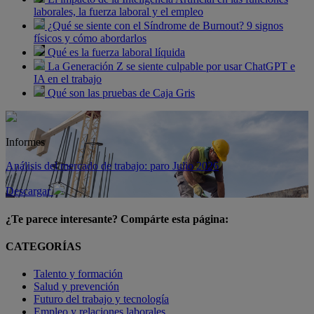
laborales, la fuerza laboral y el empleo
¿Qué se siente con el Síndrome de Burnout? 9 signos
físicos y cómo abordarlos
Qué es la fuerza laboral líquida
La Generación Z se siente culpable por usar ChatGPT e
IA en el trabajo
Qué son las pruebas de Caja Gris
Informes
Análisis del mercado de trabajo: paro Julio 2026
Descargar
¿Te parece interesante? Compárte esta página:
CATEGORÍAS
Talento y formación
Salud y prevención
Futuro del trabajo y tecnología
Empleo y relaciones laborales