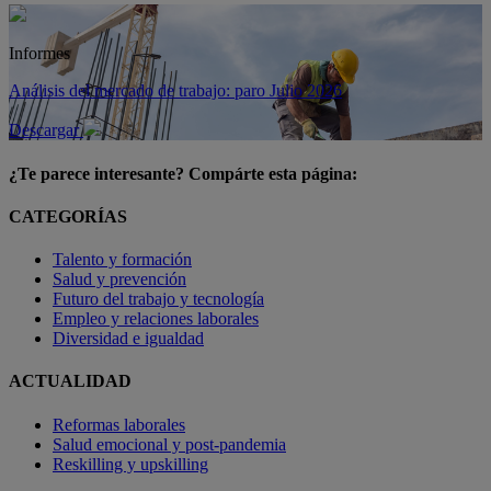
Informes
Análisis del mercado de trabajo: paro Julio 2026
Descargar
¿Te parece interesante? Compárte esta página:
CATEGORÍAS
Talento y formación
Salud y prevención
Futuro del trabajo y tecnología
Empleo y relaciones laborales
Diversidad e igualdad
ACTUALIDAD
Reformas laborales
Salud emocional y post-pandemia
Reskilling y upskilling