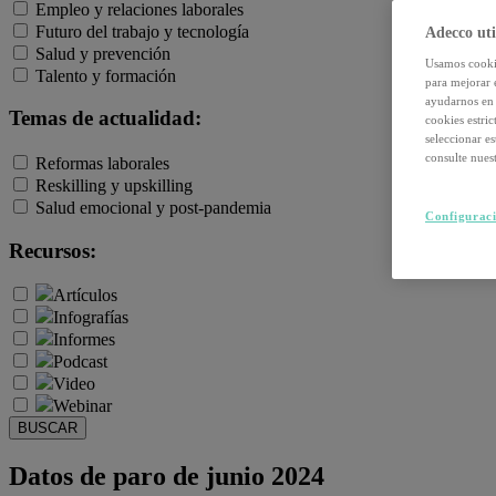
Empleo y relaciones laborales
Futuro del trabajo y tecnología
Adecco uti
Salud y prevención
Usamos cookie
Talento y formación
para mejorar 
ayudarnos en 
Temas de actualidad:
cookies estri
seleccionar e
consulte nuest
Reformas laborales
Reskilling y upskilling
Salud emocional y post-pandemia
Configuraci
Recursos:
Artículos
Infografías
Informes
Podcast
Video
Webinar
BUSCAR
Datos de paro de junio 2024