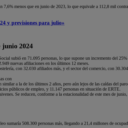
a un 7,6% menos que en junio de 2023, lo que equivale a 112,8 mil contr
24 y previsiones para julio»
e junio 2024
d Social subió en 71.095 personas, lo que supone un incremento del 25%
.949 nuevas afiliaciones en los últimos 12 meses.
stelería, con 32.030 afiliados más, y el sector del comercio, con 30.30
nas con
imilar a la de los últimos 2 años, pero aún lejos de las caídas del paro
icios públicos de empleo, y 11.147 personas en situación de ERTE.
ivenes. Se reducen, conforme a la estacionalidad de este mes de junio, 
 empleo sumaría 508.300 personas más, llegando a 21,4 millones de ocupa