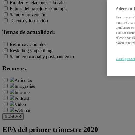
Empleo y relaciones laborales
Futuro del trabajo y tecnología
Adecco uti
Salud y prevención
Usamos cookie
Talento y formación
para mejorar 
ayudarnos en 
Temas de actualidad:
cookies estri
seleccionar e
consulte nuest
Reformas laborales
Reskilling y upskilling
Salud emocional y post-pandemia
Configuraci
Recursos:
Artículos
Infografías
Informes
Podcast
Video
Webinar
BUSCAR
EPA del primer trimestre 2020