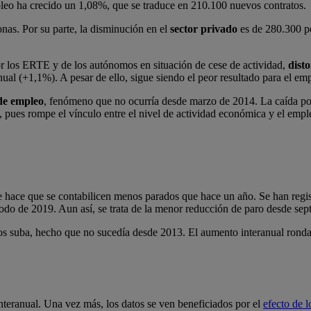
mpleo ha crecido un 1,08%, que se traduce en 210.100 nuevos contratos.
nas. Por su parte, la disminución en el
sector privado
es de 280.300 pe
r los ERTE y de los autónomos en situación de cese de actividad,
dist
al (+1,1%). A pesar de ello, sigue siendo el peor resultado para el emp
de empleo
, fenómeno que no ocurría desde marzo de 2014. La caída pod
, pues rompe el vínculo entre el nivel de actividad económica y el empl
re hace que se contabilicen menos parados que hace un año. Se han regi
do de 2019. Aun así, se trata de la menor reducción de paro desde sep
ados suba, hecho que no sucedía desde 2013. El aumento interanual ronda
teranual. Una vez más, los datos se ven beneficiados por el
efecto de 