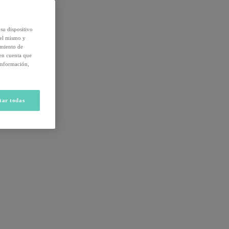
su dispositivo
del mismo y
amiento de
 en cuenta que
información,
tar todas