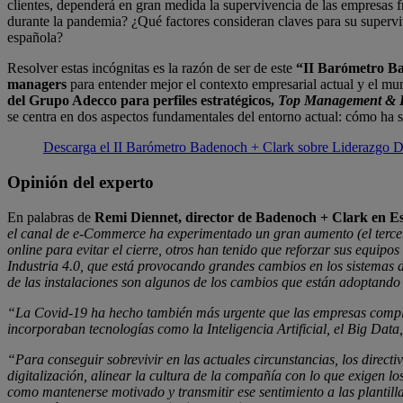
clientes, dependerá en gran medida la supervivencia de las empresas fr
durante la pandemia? ¿Qué factores consideran claves para su superviv
española?
Resolver estas incógnitas es la razón de ser de este
“II Barómetro Ba
managers
para entender mejor el contexto empresarial actual y el m
del Grupo Adecco para perfiles estratégicos,
Top Management & E
se centra en dos aspectos fundamentales del entorno actual: cómo ha 
Descarga el II Barómetro Badenoch + Clark sobre Liderazgo Di
Opinión del experto
En palabras de
Remi Diennet, director de Badenoch + Clark en E
el canal de e-Commerce ha experimentado un gran aumento (el tercero
online para evitar el cierre, otros han tenido que reforzar sus equip
Industria 4.0, que está provocando grandes cambios en los sistemas d
de las instalaciones son algunos de los cambios que están adoptando 
“La Covid-19 ha hecho también más urgente que las empresas complete
incorporaban tecnologías como la Inteligencia Artificial, el Big Dat
“Para conseguir sobrevivir en las actuales circunstancias, los directiv
digitalización, alinear la cultura de la compañía con lo que exigen l
como mantenerse motivado y transmitir ese sentimiento a las plantilla