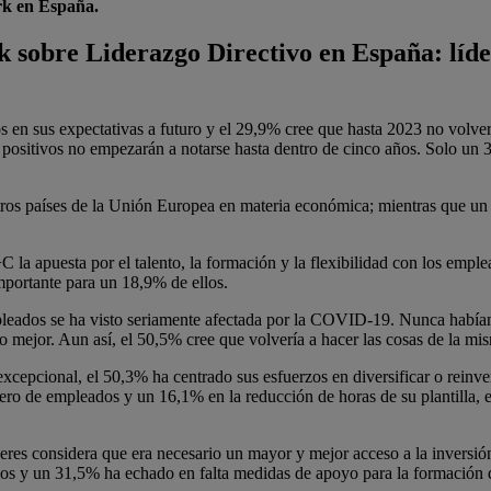
rk en España.
k sobre Liderazgo Directivo en España: líde
s en sus expectativas a futuro y el 29,9% cree que hasta 2023 no volve
positivos no empezarán a notarse hasta dentro de cinco años. Solo un 
tros países de la Unión Europea en materia económica; mientras que u
 la apuesta por el talento, la formación y la flexibilidad con los emple
mportante para un 18,9% de ellos.
eados se ha visto seriamente afectada por la COVID-19. Nunca habían v
 mejor. Aun así, el 50,5% cree que volvería a hacer las cosas de la mi
an excepcional, el 50,3% ha centrado sus esfuerzos en diversificar o rei
ero de empleados y un 16,1% en la reducción de horas de su plantilla, e
eres considera que era necesario un mayor y mejor acceso a la inversión
ocios y un 31,5% ha echado en falta medidas de apoyo para la formación