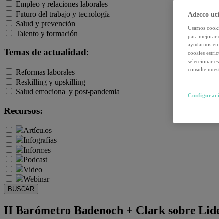
Empleo y relaciones laborales
Futuro del trabajo y tecnología
Adecco uti
Salud y prevención
Usamos cookie
Talento y formación
para mejorar 
ayudarnos en 
Temas de actualidad:
cookies estri
seleccionar e
consulte nuest
Reformas laborales
Reskilling y upskilling
Salud emocional y post-pandemia
Configuraci
Recursos:
Artículos
Infografías
Informes
Podcast
Video
Webinar
BUSCAR
II Barómetro Badenoch + Clark sobre Lide