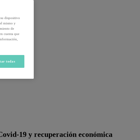
su dispositivo
del mismo y
amiento de
 en cuenta que
información,
tar todas
 Covid-19 y recuperación económica