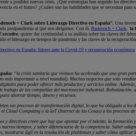
ente a posibles nuevas crisis. ¿Qué estrategias han seguido los directiv
encia en el futuro? ¿Cuáles son las habilidades que se necesitan para 
denoch + Clark sobre Liderazgo Directivo en España”.
Una investi
undo postpandemia al que nos dirigimos. Con él,
Badenoch + Clark
,
la
xecutive
, quiere dar continuidad a su análisis sobre las claves del lid
sido el liderazgo en tiempos de pandemia y las claves de la recuperació
rectivo en España: líderes ante la Covid-19 y recuperación económica
spaña:
“la crisis sanitaria que vivimos ha acelerado que una gran parte
 más importante a nivel mundial). Muchos negocios que solo vendían en
os digitales para poder ofrecer más productos y servicios online. Adem
e trabajo de las compañías del macrosector industrial. Robotización, 
para ahorrar tiempo, dinero y recursos.
n sus procesos de transformación digital, lo que ha obligado a los di
a, el Cloud Computing o la IoT (Internet de las Cosas) a los procesos d
os y directivas creen que hay que apostar por el talento, la formación y
os nuevos tiempos, y saber diferenciarse de la competencia. Saber adap
s, mostrarse ágil en la resolución de problemas y saber cómo aplicar la