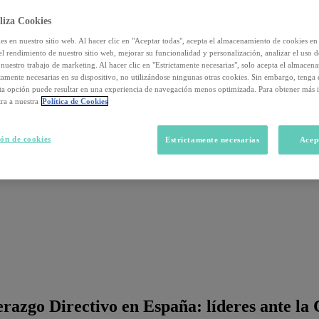
liza Cookies
s en nuestro sitio web. Al hacer clic en "Aceptar todas", acepta el almacenamiento de cookies en 
el rendimiento de nuestro sitio web, mejorar su funcionalidad y personalización, analizar el uso 
nuestro trabajo de marketing. Al hacer clic en "Estrictamente necesarias", solo acepta el almacen
ctamente necesarias en su dispositivo, no utilizándose ningunas otras cookies. Sin embargo, tenga
sta opción puede resultar en una experiencia de navegación menos optimizada. Para obtener más 
ra a nuestra
Política de Cookies
ón de cookies
Estrictamente necesarias
Acep
razgo Directivo en España: líderes ante la