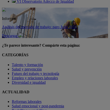
VI Observatorio Adecco de Igualdad
Informes
Análisis del mercado de trabajo: paro Julio 2026
Descargar
¿Te parece interesante? Compárte esta página:
CATEGORÍAS
Talento y formación
Salud y prevención
Futuro del trabajo y tecnología
Empleo y relaciones laborales
Diversidad e igualdad
ACTUALIDAD
Reformas laborales
Salud emocional y post-pandemia