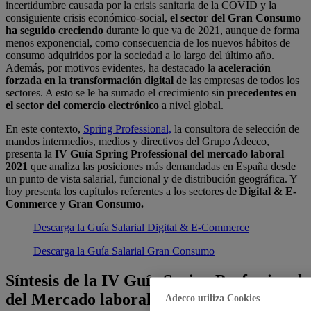
incertidumbre causada por la crisis sanitaria de la COVID y la
consiguiente crisis económico-social,
el sector del Gran Consumo
ha seguido creciendo
durante lo que va de 2021, aunque de forma
menos exponencial, como consecuencia de los nuevos hábitos de
consumo adquiridos por la sociedad a lo largo del último año.
Además, por motivos evidentes, ha destacado la
aceleración
forzada en la transformación digital
de las empresas de todos los
sectores. A esto se le ha sumado el crecimiento sin
precedentes en
el sector del comercio electrónico
a nivel global.
En este contexto,
Spring Professional,
la consultora de selección de
mandos intermedios, medios y directivos del Grupo Adecco,
presenta la
IV Guía Spring Professional del mercado laboral
2021
que analiza las posiciones más demandadas en España desde
un punto de vista salarial, funcional y de distribución geográfica. Y
hoy presenta los capítulos referentes a los sectores de
Digital & E-
Commerce
y
Gran Consumo.
Descarga la Guía Salarial Digital & E-Commerce
Descarga la Guía Salarial Gran Consumo
Síntesis de la IV Guía Spring Professional
del Mercado laboral 2021: sector Digital
Adecco utiliza Cookies