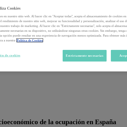
liza Cookies
s en nuestro sitio web. Al hacer clic en "Aceptar todas", acepta el almacenamiento de cookies en 
el rendimiento de nuestro sitio web, mejorar su funcionalidad y personalización, analizar el uso 
nuestro trabajo de marketing. Al hacer clic en "Estrictamente necesarias", solo acepta el almacen
ctamente necesarias en su dispositivo, no utilizándose ningunas otras cookies. Sin embargo, tenga
sta opción puede resultar en una experiencia de navegación menos optimizada. Para obtener más 
ra a nuestra
Política de Cookies
ón de cookies
Estrictamente necesarias
Acep
ocioeconómico de la ocupación en España