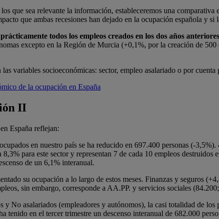
en los que sea relevante la información, estableceremos una comparativ
impacto que ambas recesiones han dejado en la ocupación española y si 
rácticamente todos los empleos creados en los dos años anteriore
ónomas excepto en la Región de Murcia (+0,1%, por la creación de 500 
n las variables socioeconómicas: sector, empleo asalariado o por cuenta p
ómico de la ocupación en España
ón II
en España reflejan:
ocupados en nuestro país se ha reducido en 697.400 personas (-3,5%). 4
n 8,3% para este sector y representan 7 de cada 10 empleos destruidos en
descenso de un 6,1% interanual.
mentado su ocupación a lo largo de estos meses. Finanzas y seguros (+
leos, sin embargo, corresponde a AA.PP. y servicios sociales (84.200
s y No asalariados (empleadores y autónomos), la casi totalidad de los 
ha tenido en el tercer trimestre un descenso interanual de 682.000 per