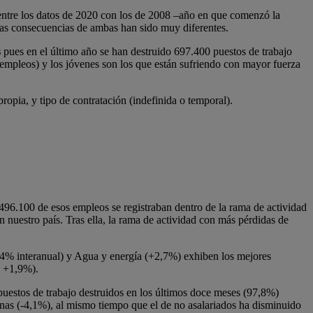
a entre los datos de 2020 con los de 2008 –año en que comenzó la
las consecuencias de ambas han sido muy diferentes.
s
pues en el último año se han destruido 697.400 puestos de trabajo
empleos) y los jóvenes son los que están sufriendo con mayor fuerza
ropia, y tipo de contratación (indefinida o temporal).
96.100 de esos empleos se registraban dentro de la rama de actividad
 nuestro país. Tras ella, la rama de actividad con más pérdidas de
4,4% interanual) y Agua y energía (+2,7%) exhiben los mejores
; +1,9%).
puestos de trabajo destruidos en los últimos doce meses (97,8%)
sonas (-4,1%), al mismo tiempo que el de no asalariados ha disminuido