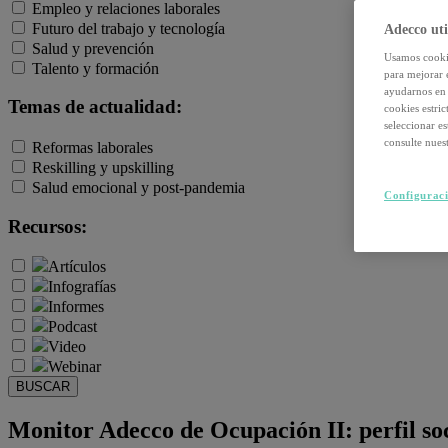
Empleo y relaciones laborales
Futuro del trabajo y tecnología
Adecco uti
Salud y prevención
Usamos cookie
Talento y formación
para mejorar 
ayudarnos en 
Temas de actualidad:
cookies estri
seleccionar e
consulte nuest
Reformas laborales
Reskilling y upskilling
Salud emocional y post-pandemia
Configuraci
Recursos:
Artículos
Infografías
Informes
Podcast
Video
Webinar
BUSCAR
Monitor Adecco de Ocupación II: perfil s