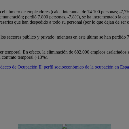
do el número de empleadores (caída interanual de 74.100 personas; -7,
 remuneración; perdió 7.800 personas, -7,8%), se ha incrementado la c
sarios que han despedido a todo su personal (por lo que dejan de ser e
los sectores público y privado: mientras en este último se han perdido 7
er temporal. En efecto, la eliminación de 682.000 empleos asalariados s
 contrato temporal (-13%).
decco de Ocupación II: perfil socioeconómico de la ocupación en Esp