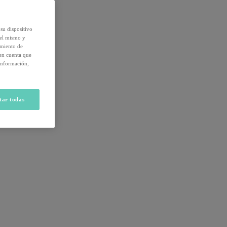
su dispositivo
del mismo y
amiento de
 en cuenta que
información,
tar todas