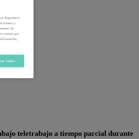
su dispositivo
del mismo y
amiento de
 en cuenta que
información,
tar todas
abajo teletrabajo a tiempo parcial durante