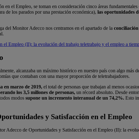
ón en el Empleo, se toman en consideración cinco áreas fundamentales 
ura de los parados por una prestación económica),
las oportunidades de
rega del Monitor Adecco nos centramos en el apartado de la
conciliación
l.
el Empleo (II): la evolución del trabajo teletrabajo y el empleo a tiem
o
almente, alcanzaba un máximo histórico en nuestro país con algo más de
nomías que contaban con una mayor proporción de teletrabajadores.
ma en marzo de 2019,
el total de personas que trabajan al menos ocasi
erando los 3,5 millones de personas,
un récord absoluto. Desde ento
e todos modos
supone un incremento interanual de un 74,2%.
Esto i
portunidades y Satisfacción en el Empleo
 Adecco de Oportunidades y Satisfacción en el Empleo (II): la evolució