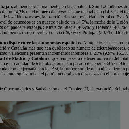
rabajan
, al menos ocasionalmente, en la actualidad. Son 1,2 millones de
to de un 74,2% en el número de personas que teletrabajan (14,5% del to
o de los últimos meses, la inserción de esta modalidad laboral en Españ
 total de ocupados es en nuestro país de un 14,5%, la media de la Unión
los ocupados teletrabaja. Se trata de Suecia (40,9%) y Holanda (40,1
es también es muy superior: Francia (28,3%) y Portugal (20,7%). De est
to dispar entre las autonomías españolas.
Aunque todas ellas muestr
drid y Cataluña más que han duplicado su número de teletrabajadores,
d Valenciana presentan incrementos inferiores al 20% (9,9%, 16,3% y 1
ad de Madrid y Cataluña
, que han pasado de tener un tercio del total
ayor cantidad de teletrabajadores han pasado de tener el 60% del tota
mia eran de jornada parcial. Así, la proporción de ocupados a tiempo pa
as autonomías imitan el patrón general, con descensos en el porcentaje 
Oportunidades y Satisfacción en el Empleo (II): la evolución del traba