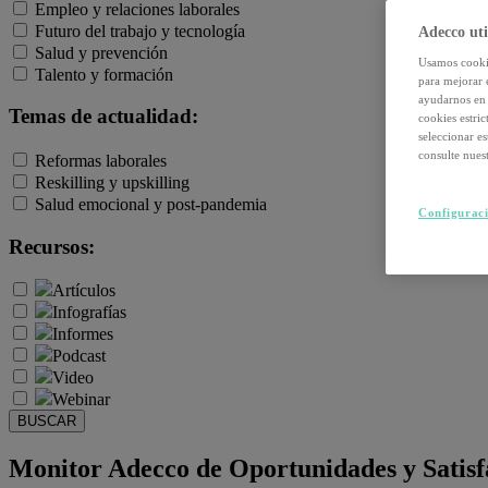
Empleo y relaciones laborales
Futuro del trabajo y tecnología
Adecco uti
Salud y prevención
Usamos cookie
Talento y formación
para mejorar 
ayudarnos en 
Temas de actualidad:
cookies estri
seleccionar e
consulte nuest
Reformas laborales
Reskilling y upskilling
Salud emocional y post-pandemia
Configuraci
Recursos:
Artículos
Infografías
Informes
Podcast
Video
Webinar
BUSCAR
Monitor Adecco de Oportunidades y Satisfac