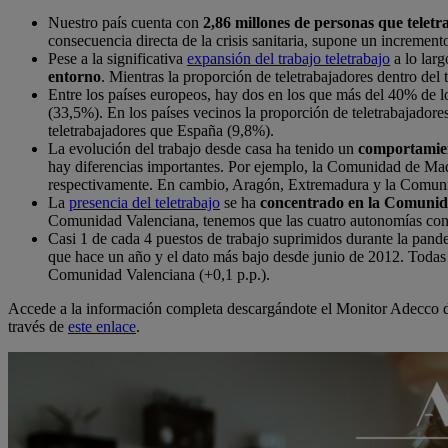
Nuestro país cuenta con
2,86 millones de personas que telet
consecuencia directa de la crisis sanitaria, supone un incremen
Pese a la significativa
expansión del trabajo teletrabajo
a lo larg
entorno
. Mientras la proporción de teletrabajadores dentro del
Entre los países europeos, hay dos en los que más del 40% de 
(33,5%). En los países vecinos la proporción de teletrabajador
teletrabajadores que España (9,8%).
La evolución del trabajo desde casa ha tenido un
comportamien
hay diferencias importantes. Por ejemplo, la Comunidad de Ma
respectivamente. En cambio, Aragón, Extremadura y la Comunida
La
presencia del teletrabajo
se ha
concentrado en la Comunid
Comunidad Valenciana, tenemos que las cuatro autonomías con m
Casi 1 de cada 4 puestos de trabajo suprimidos durante la pande
que hace un año y el dato más bajo desde junio de 2012. Todas l
Comunidad Valenciana (+0,1 p.p.).
Accede a la información completa descargándote el Monitor Adecco de 
través de
este enlace
.