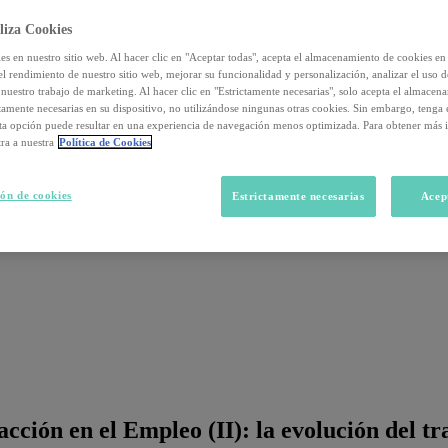
liza Cookies
s en nuestro sitio web. Al hacer clic en "Aceptar todas", acepta el almacenamiento de cookies en 
el rendimiento de nuestro sitio web, mejorar su funcionalidad y personalización, analizar el uso 
nuestro trabajo de marketing. Al hacer clic en "Estrictamente necesarias", solo acepta el almacen
ctamente necesarias en su dispositivo, no utilizándose ningunas otras cookies. Sin embargo, tenga
sta opción puede resultar en una experiencia de navegación menos optimizada. Para obtener más 
ra a nuestra
Política de Cookies
ón de cookies
Estrictamente necesarias
Acep
ción en el Empleo (II): la evolución del tr