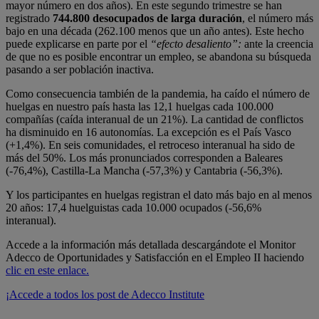
mayor número en dos años). En este segundo trimestre se han
registrado
744.800 desocupados de larga duración
, el número más
bajo en una década (262.100 menos que un año antes). Este hecho
puede explicarse en parte por el
“efecto desaliento”:
ante la creencia
de que no es posible encontrar un empleo, se abandona su búsqueda
pasando a ser población inactiva.
Como consecuencia también de la pandemia, ha caído el número de
huelgas en nuestro país hasta las 12,1 huelgas cada 100.000
compañías (caída interanual de un 21%). La cantidad de conflictos
ha disminuido en 16 autonomías. La excepción es el País Vasco
(+1,4%). En seis comunidades, el retroceso interanual ha sido de
más del 50%. Los más pronunciados corresponden a Baleares
(-76,4%), Castilla-La Mancha (-57,3%) y Cantabria (-56,3%).
Y los participantes en huelgas registran el dato más bajo en al menos
20 años: 17,4 huelguistas cada 10.000 ocupados (-56,6%
interanual).
Accede a la información más detallada descargándote el Monitor
Adecco de Oportunidades y Satisfacción en el Empleo II haciendo
clic en este enlace.
¡Accede a todos los post de Adecco Institute