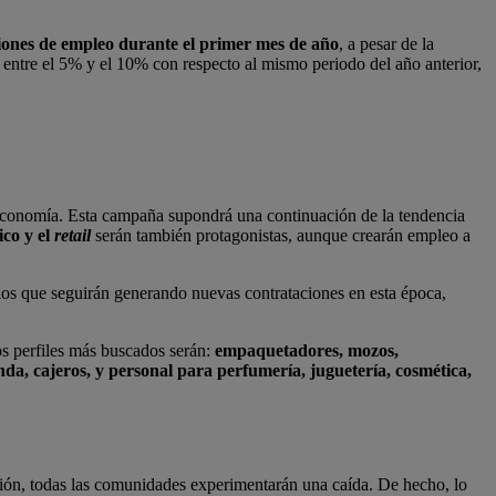
isiones de empleo durante el primer mes de año
, a pesar de la
 entre el 5% y el 10% con respecto al mismo periodo del año anterior,
a economía. Esta campaña supondrá una continuación de la tendencia
ico y el
retail
serán también protagonistas, aunque crearán empleo a
 y los que seguirán generando nuevas contrataciones en esta época,
los perfiles más buscados serán:
empaquetadores, mozos,
da, cajeros,
y personal para perfumería, juguetería, cosmética,
ación, todas las comunidades experimentarán una caída. De hecho, lo