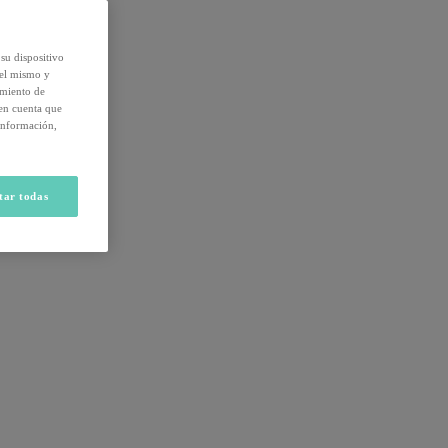
su dispositivo
del mismo y
amiento de
 en cuenta que
información,
tar todas