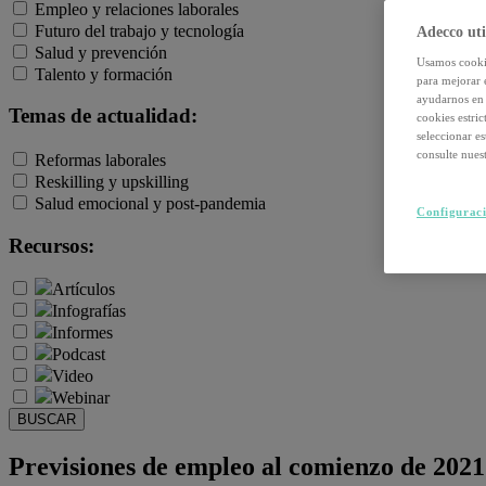
Empleo y relaciones laborales
Futuro del trabajo y tecnología
Adecco uti
Salud y prevención
Usamos cookie
Talento y formación
para mejorar 
ayudarnos en 
Temas de actualidad:
cookies estri
seleccionar e
consulte nuest
Reformas laborales
Reskilling y upskilling
Salud emocional y post-pandemia
Configuraci
Recursos:
Artículos
Infografías
Informes
Podcast
Video
Webinar
BUSCAR
Previsiones de empleo al comienzo de 2021