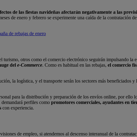
efectos de las fiestas navideñas afectarán negativamente a las prev
eses de enero y febrero se experimente una caída de la contratación de
paña de rebajas de enero
y el turismo, otros como el comercio electrónico seguirán impulsando l
auge del
e-Commerce
. Como es habitual en las rebajas,
el
comercio fís
bución, la logística, y el transporte serán los sectores más beneficiados
sonal para la distribución y preparación de los envíos online, por ello 
n demandará perfiles como
promotores comerciales, ayudantes en tien
s
con experiencia.
revisiones de empleo, si atendemos al descenso interanual de la contrat