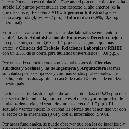
hace referencia a esta titulación. Este año el porcentaje de ofertas ha
subido 1,6 puntos porcentuales con respecto al año anterior (es la
que más crece). Escoltan a ADE,
Ingeniería Industrial
que se
coloca segunda (4,6%; +0,7 p.p.) e
Informática
(3,8%; -0,3 p.p.
interanual).
Entre las cinco carreras con más salidas laborales se encuentran
también las de
Administración de Empresas y Derecho
(mejora
una posición), con un 3,6% (+1,1 p.p.; es la segunda que más
crece), y
Ciencias del Trabajo, Relaciones Laborales y RRHH
,
con un 3,3% de la oferta para titulados universitarios (+0,8 p.p.).
Por ramas de conocimiento, son las titulaciones de
Ciencias
Jurídicas y Sociales
y las de
Ingeniería y Arquitectura
las más
solicitadas por las empresas y con más salidas profesionales. De
hecho, entre las dos aglutinan casi 8 de cada 10 ofertas de empleo en
nuestro país.
De todas las ofertas de empleo dirigidas a titulados, el 9,2% procede
del sector de la industria, por lo que es el que mayor proporción de
titulados demanda y el segundo que más crece (+1,7 p.p.). El
segundo y tercer puesto lo ocupan las ofertas que tienen que ver con
el sector de la enseñanza (8%) y con el informático (5,9%).
Por áreas funcionales, se puede observar que son las de ingeniería y