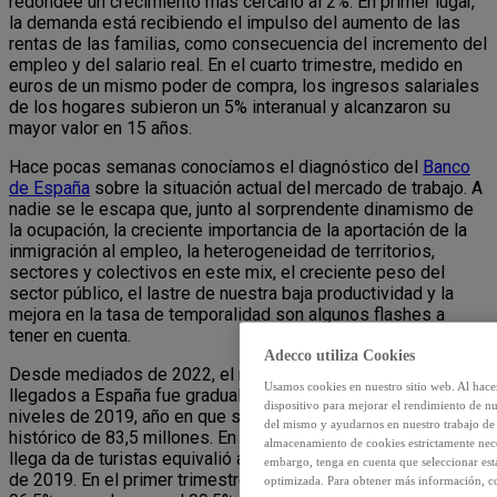
redondee un crecimiento más cercano al 2%. En primer lugar,
la demanda está recibiendo el impulso del aumento de las
rentas de las familias, como consecuencia del incremento del
empleo y del salario real. En el cuarto trimestre, medido en
euros de un mismo poder de compra, los ingresos salariales
de los hogares subieron un 5% interanual y alcanzaron su
mayor valor en 15 años.
Hace pocas semanas conocíamos el diagnóstico del
Banco
de España
sobre la situación actual del mercado de trabajo. A
nadie se le escapa que, junto al sorprendente dinamismo de
la ocupación, la creciente importancia de la aportación de la
inmigración al empleo, la heterogeneidad de territorios,
sectores y colectivos en este mix, el creciente peso del
sector público, el lastre de nuestra baja productividad y la
mejora en la tasa de temporalidad son algunos flashes a
tener en cuenta.
Adecco utiliza Cookies
Desde mediados de 2022, el número de turistas extranjeros
Usamos cookies en nuestro sitio web. Al hace
llegados a España fue gradualmente aproximándose a los
dispositivo para mejorar el rendimiento de nu
niveles de 2019, año en que se había alcanzado un récord
del mismo y ayudarnos en nuestro trabajo de m
histórico de 83,5 millones. En el tercer trimestre de 2022, la
almacenamiento de cookies estrictamente neces
llega da de turistas equivalió al 89% de la del mismo período
embargo, tenga en cuenta que seleccionar es
de 2019. En el primer trimestre de 2023, la misma llegó al
optimizada. Para obtener más información, co