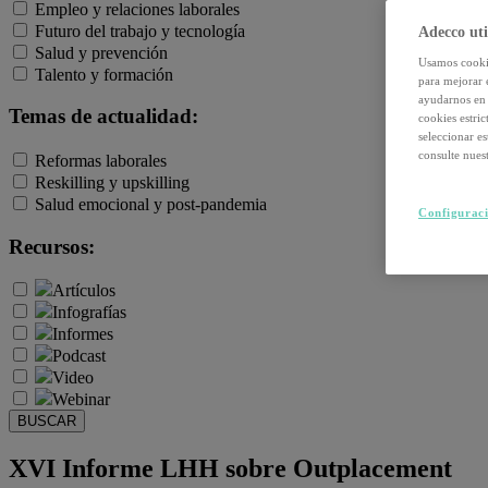
Empleo y relaciones laborales
Futuro del trabajo y tecnología
Adecco uti
Salud y prevención
Usamos cookie
Talento y formación
para mejorar 
ayudarnos en 
Temas de actualidad:
cookies estri
seleccionar e
consulte nuest
Reformas laborales
Reskilling y upskilling
Salud emocional y post-pandemia
Configuraci
Recursos:
Artículos
Infografías
Informes
Podcast
Video
Webinar
BUSCAR
XVI Informe LHH sobre Outplacement