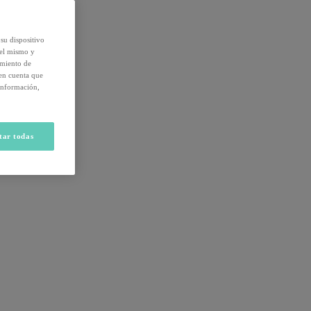
su dispositivo
del mismo y
amiento de
 en cuenta que
información,
tar todas