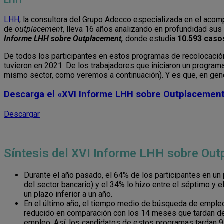
LHH
LHH
, la consultora del Grupo Adecco especializada en el aco
de
outplacement
, lleva 16 años analizando en profundidad sus
Informe LHH sobre Outplacement,
donde estudia
10.593 cas
De todos los participantes en estos programas de recolocació
tuvieron en 2021. De los trabajadores que iniciaron un program
mismo sector, como veremos a continuación). Y es que, en gen
Descarga el
«XVI Informe LHH sobre Outplacemen
Descargar
Síntesis del XVI Informe LHH sobre Ou
Durante el año pasado, el 64% de los participantes en 
del sector bancario) y el 34% lo hizo entre el séptimo y
un plazo inferior a un año.
En el último año, el tiempo medio de búsqueda de emple
reducido en comparación con los 14 meses que tardan d
empleo. Así, los candidatos de estos programas tardan 9