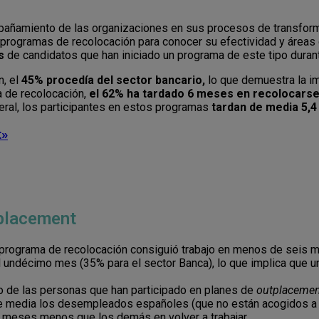
mpañamiento de las organizaciones en sus procesos de transform
 programas de recolocación para conocer su efectividad y áreas
os
de candidatos que han iniciado un programa de este tipo duran
n, el
45% procedía del sector bancario,
lo que demuestra la i
a de recolocación,
el 62% ha tardado 6 meses en recolocars
eral, los participantes en estos programas
tardan de media 5,4
t»
tplacement
un programa de recolocación consiguió trabajo en menos de seis
 el undécimo mes (35% para el sector Banca), lo que implica que
o de las personas que han participado en planes de
outplacemen
e media los desempleados españoles (que no están acogidos a 
 meses menos que los demás en volver a trabajar.