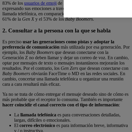
83% de los
usuarios de emoji
de la Gen Z se sienten más cómodos
expresando sus emociones a través de emojis que realizando una
llamada telefónica, en comparación con el 71% de los
Millennials
, el
61% de la
Gen X
y el 53% de los
Baby Boomers
.
2. Consultar a la persona con la que se habla
Es preciso
usar las generaciones como pistas y adoptar la
preferencia de comunicación
más utilizada por esa generación. Por
ejemplo, los
Baby Boomers
que desean conectarse con la
Generación Z no deben llamar y dejar un correo de voz. En cambio,
optar por mensajes de texto o mensajes instantáneos mejorarán los
resultados. Por el contrario, los
Gen Zers
que desean conectarse con
Baby Boomers
obviarán FaceTime o MD en las redes sociales. En
cambio, concertar una llamada telefónica u organizar una reunión
cara a cara resultará más eficaz.
Ya no se trata de cómo entregar el mensaje deseado sino de cómo es
más probable que el receptor lo consuma. También es importante
hacer coincidir el canal correcto con el tipo de información
:
La
llamada telefónica
es para conversaciones detalladas,
largas, difíciles o emocionales.
El
correo electrónico
es para información breve, informativa
y / o instructiva.