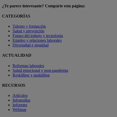
¿Te parece interesante? Compárte esta página:
CATEGORÍAS
Talento y formación
Salud y prevención
Futuro del trabajo y tecnología
Empleo y relaciones laborales
Diversidad e igualdad
ACTUALIDAD
Reformas laborales
Salud emocional y post-pandemia
Reskilling y upskilling
RECURSOS
Artículos
Infografías
Informes
Webinar