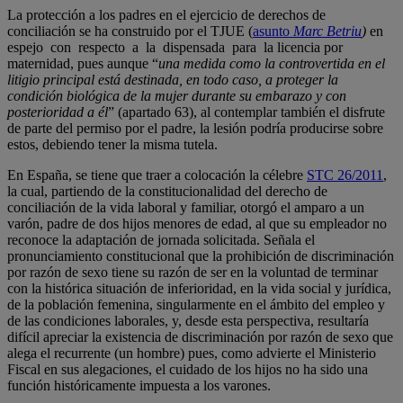
La protección a los padres en el ejercicio de derechos de
conciliación se ha construido por el TJUE (
asunto
Marc Betriu
)
en
espejo con respecto a la dispensada para la licencia por
maternidad, pues aunque “
una medida como la controvertida en el
litigio principal está destinada, en todo caso, a proteger la
condición biológica de la mujer durante su embarazo y con
posterioridad a él
” (apartado 63), al contemplar también el disfrute
de parte del permiso por el padre, la lesión podría producirse sobre
estos, debiendo tener la misma tutela.
En España, se tiene que traer a colocación la célebre
STC 26/2011
,
la cual, partiendo de la constitucionalidad del derecho de
conciliación de la vida laboral y familiar, otorgó el amparo a un
varón, padre de dos hijos menores de edad, al que su empleador no
reconoce la adaptación de jornada solicitada. Señala el
pronunciamiento constitucional que la prohibición de discriminación
por razón de sexo tiene su razón de ser en la voluntad de terminar
con la histórica situación de inferioridad, en la vida social y jurídica,
de la población femenina, singularmente en el ámbito del empleo y
de las condiciones laborales, y, desde esta perspectiva, resultaría
difícil apreciar la existencia de discriminación por razón de sexo que
alega el recurrente (un hombre) pues, como advierte el Ministerio
Fiscal en sus alegaciones, el cuidado de los hijos no ha sido una
función históricamente impuesta a los varones.