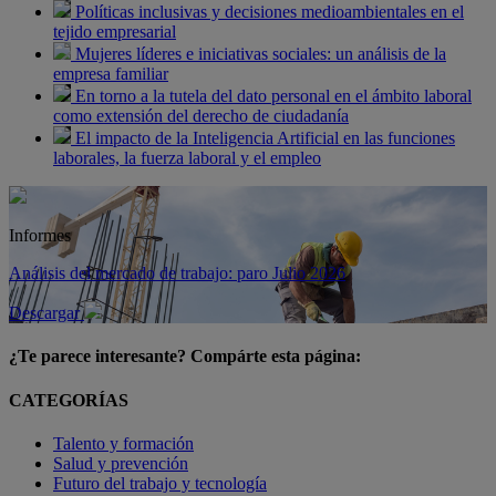
Políticas inclusivas y decisiones medioambientales en el
tejido empresarial
Mujeres líderes e iniciativas sociales: un análisis de la
empresa familiar
En torno a la tutela del dato personal en el ámbito laboral
como extensión del derecho de ciudadanía
El impacto de la Inteligencia Artificial en las funciones
laborales, la fuerza laboral y el empleo
Informes
Análisis del mercado de trabajo: paro Julio 2026
Descargar
¿Te parece interesante? Compárte esta página:
CATEGORÍAS
Talento y formación
Salud y prevención
Futuro del trabajo y tecnología