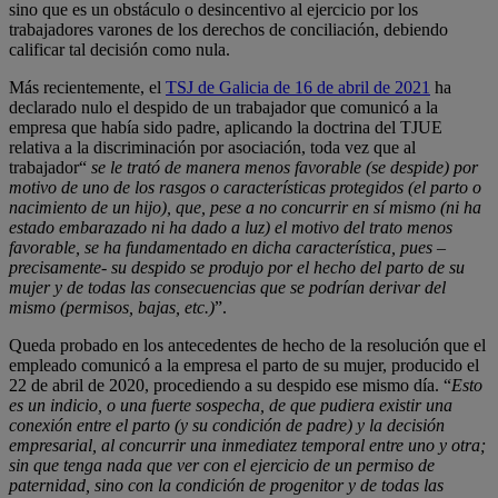
sino que es un obstáculo o desincentivo al ejercicio por los
trabajadores varones de los derechos de conciliación, debiendo
calificar tal decisión como nula.
Más recientemente, el
TSJ de Galicia de 16 de abril de 2021
ha
declarado nulo el despido de un trabajador que comunicó a la
empresa que había sido padre, aplicando la doctrina del TJUE
relativa a la discriminación por asociación, toda vez que al
trabajador“
se le trató de manera menos favorable (se despide) por
motivo de uno de
los rasgos o características protegidos (el parto o
nacimiento de un hijo),
que, pese a no concurrir en sí mismo (ni ha
estado embarazado ni ha dado a luz) el motivo del trato menos
favorable, se ha fundamentado en dicha
característica, pues –
precisamente- su despido se produjo por el hecho del
parto de su
mujer y de todas las consecuencias que se podrían derivar
del
mismo (permisos, bajas, etc.)
”.
Queda probado en los antecedentes de hecho de la resolución que el
empleado comunicó a la empresa el parto de su mujer, producido el
22 de abril de 2020, procediendo a su despido ese mismo día. “
Esto
es un indicio, o una fuerte sospecha, de que pudiera existir
una
conexión entre el parto (y su condición de padre) y la decisión
empresarial, al concurrir una inmediatez temporal entre uno y otra;
sin que
tenga nada que ver con el ejercicio de un permiso de
paternidad, sino con
la condición de progenitor y de todas las