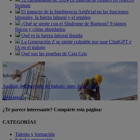
Institute
El impacto de la Inteligencia Artificial en las funciones
laborales, la fuerza laboral y el empleo
¿Qué se siente con el Síndrome de Burnout? 9 signos
físicos y cómo abordarlos
Qué es la fuerza laboral líquida
La Generación Z se siente culpable por usar ChatGPT e
IA en el trabajo
Qué son las pruebas de Caja Gris
Informes
Análisis del mercado de trabajo: paro Julio 2026
Descargar
¿Te parece interesante? Compárte esta página:
CATEGORÍAS
Talento y formación
Salud y prevención