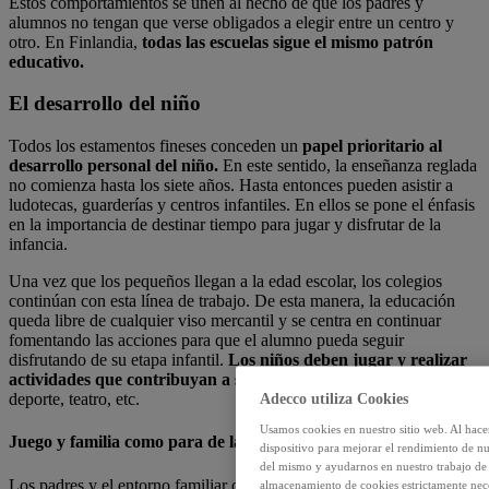
Estos comportamientos se unen al hecho de que los padres y
alumnos no tengan que verse obligados a elegir entre un centro y
otro. En Finlandia,
todas las escuelas sigue el mismo patrón
educativo.
El desarrollo del niño
Todos los estamentos fineses conceden un
papel prioritario al
desarrollo personal del niño.
En este sentido, la enseñanza reglada
no comienza hasta los siete años. Hasta entonces pueden asistir a
ludotecas, guarderías y centros infantiles. En ellos se pone el énfasis
en la importancia de destinar tiempo para jugar y disfrutar de la
infancia.
Una vez que los pequeños llegan a la edad escolar, los colegios
continúan con esta línea de trabajo. De esta manera, la educación
queda libre de cualquier viso mercantil y se centra en continuar
fomentando las acciones para que el alumno pueda seguir
disfrutando de su etapa infantil.
Los niños deben jugar y realizar
actividades que contribuyan a su desarrollo personal:
música,
deporte, teatro, etc.
Adecco utiliza Cookies
Usamos cookies en nuestro sitio web. Al hace
Juego y familia como para de la educación en Finlandia
dispositivo para mejorar el rendimiento de nu
del mismo y ayudarnos en nuestro trabajo de m
Los padres y el entorno familiar ocupa un lugar destacado para
almacenamiento de cookies estrictamente neces