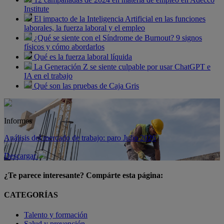
Institute
El impacto de la Inteligencia Artificial en las funciones
laborales, la fuerza laboral y el empleo
¿Qué se siente con el Síndrome de Burnout? 9 signos
físicos y cómo abordarlos
Qué es la fuerza laboral líquida
La Generación Z se siente culpable por usar ChatGPT e
IA en el trabajo
Qué son las pruebas de Caja Gris
Informes
Análisis del mercado de trabajo: paro Julio 2026
Descargar
¿Te parece interesante? Compárte esta página:
CATEGORÍAS
Talento y formación
Salud y prevención