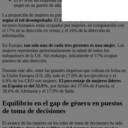
El 87% de las empresas multinacionales tienen al menos una
mujer en un puesto de alta dirección en 2019.
La proporción de mujeres en puestos de gran liderazgo
difiere
según el rol desempeñado
. El 43% de los puestos directivos en
recursos humanos están ocupados por mujeres, en comparación con
el 17% de la dirección en ventas y el 16% de la dirección de
información.
En Europa,
tan solo uno de cada tres gerentes es una mujer
. Las
mujeres representan aproximadamente la mitad de todos los
trabajadores de la UE. Sin embargo, únicamente el 17% ocupan
puestos de alta dirección.
Durante este año, entre las grandes empresas que cotizan en bolsa en
la Unión Europea (UE-28), solo el 17.6% de los ejecutivos y el
6.9% de los CEO son mujeres.
El porcentaje de mujeres líderes
en España es del 35.9%
, por debajo del 37.6% de Francia, el
30.6% de Alemania y el 17.9% de Italia.
Equilibrio en el gap de género en puestos
de toma de decisiones
El avance de las mujeres en los roles de toma de decisiones ha sido