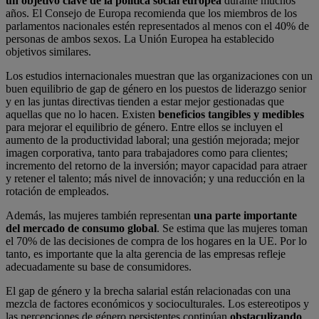
un objetivo clave de la política social europea
durante muchos
años. El Consejo de Europa recomienda que los miembros de los
parlamentos nacionales estén representados al menos con el 40% de
personas de ambos sexos. La Unión Europea ha establecido
objetivos similares.
Los estudios internacionales muestran que las organizaciones con un
buen equilibrio de gap de género en los puestos de liderazgo senior
y en las juntas directivas tienden a estar mejor gestionadas que
aquellas que no lo hacen. Existen
beneficios tangibles y medibles
para mejorar el equilibrio de género. Entre ellos se incluyen el
aumento de la productividad laboral; una gestión mejorada; mejor
imagen corporativa, tanto para trabajadores como para clientes;
incremento del retorno de la inversión; mayor capacidad para atraer
y retener el talento; más nivel de innovación; y una reducción en la
rotación de empleados.
Además, las mujeres también representan
una parte importante
del mercado de consumo global
. Se estima que las mujeres toman
el 70% de las decisiones de compra de los hogares en la UE. Por lo
tanto, es importante que la alta gerencia de las empresas refleje
adecuadamente su base de consumidores.
El gap de género y la brecha salarial están relacionadas con una
mezcla de factores económicos y socioculturales. Los estereotipos y
las percepciones de género persistentes continúan
obstaculizando