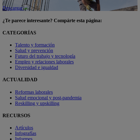
Descargar
¿Te parece interesante? Compárte esta página:
CATEGORÍAS
Talento y formación
Salud y prevención
Futuro del trabajo y tecnología
Empleo y relaciones laborales
Diversidad e igualdad
ACTUALIDAD
Reformas laborales
Salud emocional y post-pandemia
Reskilling y upskilling
RECURSOS
Artículos
Infografías
Informes