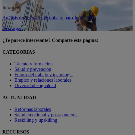
Informes
Análisis del mercado de trabajo: paro Julio 2026
Descargar
¿Te parece interesante? Compárte esta página:
CATEGORÍAS
Talento y formación
Salud y prevención
Futuro del trabajo y tecnología
Empleo y relaciones laborales
Diversidad e igualdad
ACTUALIDAD
Reformas laborales
Salud emocional y post-pandemia
Reskilling y upskilling
RECURSOS