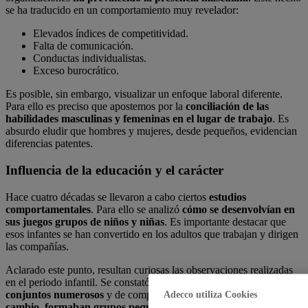
se ha traducido en un comportamiento muy revelador:
Elevados índices de competitividad.
Falta de comunicación.
Conductas individualistas.
Exceso burocrático.
Es posible, sin embargo, visualizar un enfoque laboral diferente.
Para ello es preciso que apostemos por la
conciliación de las
habilidades masculinas y femeninas en el lugar de trabajo
. Es
absurdo eludir que hombres y mujeres, desde pequeños, evidencian
diferencias patentes.
Influencia de la educación y el carácter
Hace cuatro décadas se llevaron a cabo ciertos
estudios
comportamentales
. Para ello se analizó
cómo se desenvolvían en
sus juegos grupos de niños y niñas
. Es importante destacar que
esos infantes se han convertido en los adultos que trabajan y dirigen
las compañías.
Aclarado este punto, resultan curiosas las observaciones realizadas
en el periodo infantil. Se constató que
los chicos preferían jugar en
conjuntos numerosos
y de componentes variados.
Las niñas, en
Adecco utiliza Cookies
cambio, formaban grupos pequeños
. Se unían de dos a cuatro