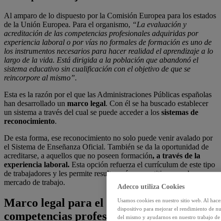
Al amparo de lo dispuesto por la Comisión Europea para los estados
de la Unión Europea. Para el organismo,
“La evaluación y
acreditación de las competencias profesionales adquiridas por
experiencia laboral o por vías no formales de formación es uno de
los instrumentos necesarios para hacer realidad el aprendizaje a lo
largo de la vida. Está dirigida a la población que abandonó el
sistema educativo sin cualificación con el objetivo de que se
reincorpore al mismo”.
Esta es la razón por el que las Administraciones Públicas españolas
han desarrollado un
marco legal
. Con él se ha buscado establecer
un sistema a través del cual se puede acceder a los
sistemas de
reconocimiento
.
De esta forma, ese reconocimiento no solo puede venir avalado por
el Sistema de Enseñanza Oficial. También se da la oportunidad de
acreditarse, a aquellos que no poseen formación
, a través de la
experiencia laboral.
Esta opción refuerza el currículum de este tipo
de trabajadores y les permite resultar más competitivos en el
mercado de trabajo.
Adecco utiliza Cookies
Marco legal para el reconocimiento de
Usamos cookies en nuestro sitio web. Al hace
dispositivo para mejorar el rendimiento de nu
competencias profesionales a través de la
del mismo y ayudarnos en nuestro trabajo de m