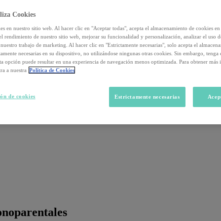
liza Cookies
s en nuestro sitio web. Al hacer clic en "Aceptar todas", acepta el almacenamiento de cookies en 
el rendimiento de nuestro sitio web, mejorar su funcionalidad y personalización, analizar el uso 
nuestro trabajo de marketing. Al hacer clic en "Estrictamente necesarias", solo acepta el almacen
ctamente necesarias en su dispositivo, no utilizándose ningunas otras cookies. Sin embargo, tenga
sta opción puede resultar en una experiencia de navegación menos optimizada. Para obtener más 
ra a nuestra
Política de Cookies
ón de cookies
Estrictamente necesarias
Acep
onoparentales