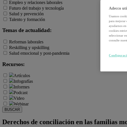
Empleo y relaciones laborales
Futuro del trabajo y tecnología
Adecco uti
Salud y prevención
Usamos cookie
Talento y formación
para mejorar 
ayudarnos en 
Temas de actualidad:
cookies estri
seleccionar e
consulte nuest
Reformas laborales
Reskilling y upskilling
Salud emocional y post-pandemia
Configuraci
Recursos:
Artículos
Infografías
Informes
Podcast
Video
Webinar
BUSCAR
Derechos de conciliación en las familias m