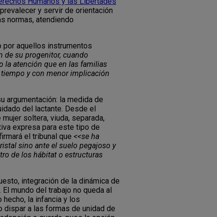
Derechos Humanos y las Libertades
 prevalecer y servir de orientación
las normas, atendiendo
do por aquellos instrumentos
ón de su progenitor, cuando
la atención que en las familias
s tiempo y con menor implicación
n su argumentación: la medida de
uidado del lactante. Desde el
mujer soltera, viuda, separada,
tiva expresa para este tipo de
irmará el tribunal que
<<se ha
istal sino ante el suelo pegajoso y
ro de los hábitat o estructuras
uesto, integración de la dinámica de
 El mundo del trabajo no queda al
hecho, la infancia y los
to dispar a las formas de unidad de