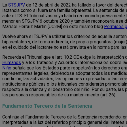
La
STSJPV
de 12 de abril de 2022 ha fallado a favor del derec
lactancia como si fuera una familia biparental. La sentencia de
ante el TS. El Tribunal vasco ya habría reconocido previament
menor en STSJPV 6 octubre 2020 y también reconocería ese de
Marisol Herráiz Martín [UC3M] en este mismo blog
Permisos p
Vuelve ahora el TSJPV a utilizar los criterios de aquella sente
biparentales y, de forma indirecta, de propia progenitora (muj
en el cuidado del lactante no está prevista en la norma para la
Recuerda el Tribunal que el art. 10.2 CE exige la interpretació
Humanos
y a los Tratados y Acuerdos Internacionales sobre la
Niño
señala que los Estados parte respetarán los derechos enun
representantes legales, debiéndose adoptar todas las medidas 
condición, las actividades, las opiniones expresadas o las cre
instituciones públicas o los tribunales considerarán primordia
respecto a la crianza y el desarrollo del niño. Por su parte, l
las personas responsables de su mantenimiento (art. 26).
Fundamento Tercero de la Sentencia
Continúa el Fundamento Tercero de la Sentencia recordando, en
interpretadas a la luz del referido principio general del interé