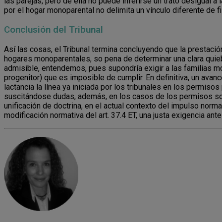
las parejas, pero de ella no puede inferirse un trato desigual a
por el hogar monoparental no delimita un vínculo diferente de 
Conclusión del Tribunal
Así las cosas, el Tribunal termina concluyendo que la prestaci
hogares monoparentales, so pena de determinar una clara quiebra
admisible, entendemos, pues supondría exigir a las familias mo
progenitor) que es imposible de cumplir. En definitiva, un ava
lactancia la línea ya iniciada por los tribunales en los permis
suscitándose dudas, además, en los casos de los permisos so
unificación de doctrina, en el actual contexto del impulso nor
modificación normativa del art. 37.4 ET, una justa exigencia an