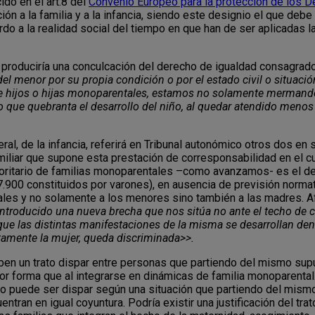
ido en el art.8 del
Convenio Europeo para la protección de los 
cción a la familia y a la infancia, siendo este designio el que debe
rdo a la realidad social del tiempo en que han de ser aplicadas 
 se produciría una conculcación del derecho de igualdad consagra
el menor por su propia condición o por el estado civil o situaci
e hijos o hijas monoparentales, estamos no solamente mermando 
o que quebranta el desarrollo del niño, al quedar atendido meno
eral, de la infancia, referirá en Tribunal autonómico otros dos e
amiliar que supone esta prestación de corresponsabilidad en el c
oritario de familias monoparentales –como avanzamos- es el de 
57.900 constituidos por varones), en ausencia de previsión norma
ales y no solamente a los menores sino también a las madres. Af
introducido una nueva brecha que nos sitúa no ante el techo de cr
que las distintas manifestaciones de la misma se desarrollan dent
ctamente la mujer, queda discriminada>>.
eciben un trato dispar entre personas que partiendo del mismo sup
r forma que al integrarse en dinámicas de familia monoparental.
, no puede ser dispar según una situación que partiendo del mismo 
ntran en igual coyuntura. Podría existir una justificación del tra