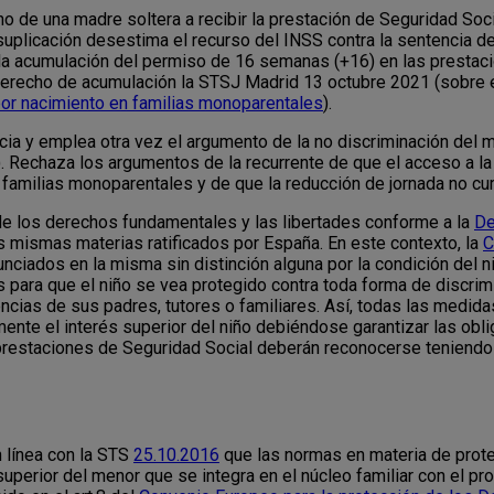
ho de una madre soltera a recibir la prestación de Seguridad Soc
 suplicación desestima el recurso del INSS contra la sentencia de
e la acumulación del permiso de 16 semanas (+16) en las prestac
recho de acumulación la STSJ Madrid 13 octubre 2021 (sobre el
or nacimiento en familias monoparentales
).
ncia y emplea otra vez el argumento de la no discriminación del 
er). Rechaza los argumentos de la recurrente de que el acceso a l
s familias monoparentales y de que la reducción de jornada no cu
n de los derechos fundamentales y las libertades conforme a la
De
s mismas materias ratificados por España. En este contexto, la
C
ciados en la misma sin distinción alguna por la condición del n
para que el niño se vea protegido contra toda forma de discrimi
encias de sus padres, tutores o familiares. Así, todas las medid
lmente el interés superior del niño debiéndose garantizar las o
as prestaciones de Seguridad Social deberán reconocerse teniendo 
 línea con la STS
25.10.2016
que las normas en materia de prote
s superior del menor que se integra en el núcleo familiar con el pr