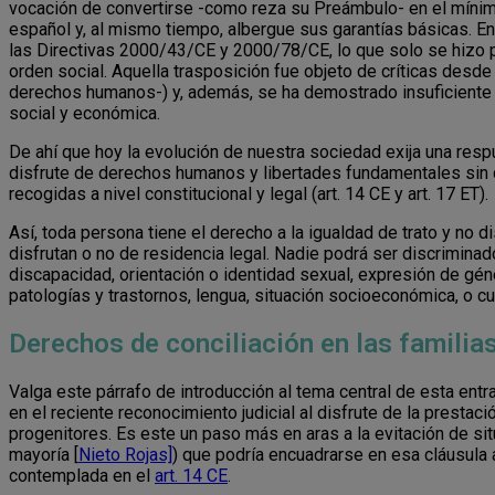
vocación de convertirse -como reza su Preámbulo- en el mínim
español y, al mismo tiempo, albergue sus garantías básicas. En
las Directivas 2000/43/CE y 2000/78/CE, lo que solo se hizo p
orden social. Aquella trasposición fue objeto de críticas desd
derechos humanos-) y, además, se ha demostrado insuficiente en
social y económica.
De ahí que hoy la evolución de nuestra sociedad exija una resp
disfrute de derechos humanos y libertades fundamentales sin dis
recogidas a nivel constitucional y legal (art. 14 CE y art. 17 ET).
Así, toda persona tiene el derecho a la igualdad de trato y no
disfrutan o no de residencia legal. Nadie podrá ser discriminado
discapacidad, orientación o identidad sexual, expresión de gén
patologías y trastornos, lengua, situación socioeconómica, o cua
Derechos de conciliación en las famili
Valga este párrafo de introducción al tema central de esta entr
en el reciente reconocimiento judicial al disfrute de la prest
progenitores. Es este un paso más en aras a la evitación de si
mayoría [
Nieto Rojas]
) que podría encuadrarse en esa cláusula a
contemplada en el
art. 14 CE
.