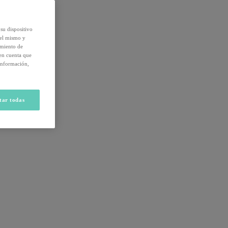
su dispositivo
del mismo y
amiento de
 en cuenta que
información,
tar todas