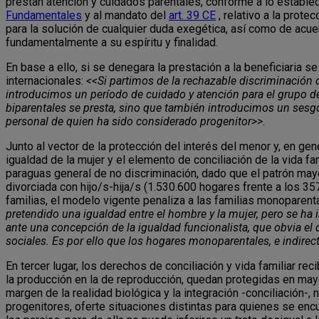
prestan atención y cuidados parentales, conforme a lo establec
Fundamentales
y al mandato del
art. 39 CE
, relativo a la prote
para la solución de cualquier duda exegética, así como de acue
fundamentalmente a su espíritu y finalidad.
En base a ello, si se denegara la prestación a la beneficiaria
internacionales:
<<Si partimos de la rechazable discriminación d
introducimos un período de cuidado y atención para el grupo d
biparentales se presta, sino que también introducimos un sesg
personal de quien ha sido considerado progenitor>>.
Junto al vector de la protección del interés del menor y, en gen
igualdad de la mujer y el elemento de conciliación de la vida f
paraguas general de no discriminación, dado que el patrón may
divorciada con hijo/s-hija/s (1.530.600 hogares frente a los 3
familias, el modelo vigente penaliza a las familias monoparent
pretendido una igualdad entre el hombre y la mujer, pero se ha 
ante una concepción de la igualdad funcionalista, que obvia el 
sociales. Es por ello que los hogares monoparentales, e indire
En tercer lugar, los derechos de conciliación y vida familiar r
la producción en la de reproducción, quedan protegidas en mayo
margen de la realidad biológica y la integración -conciliación-
progenitores, oferte situaciones distintas para quienes se encue