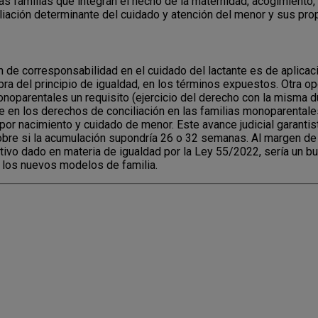
 las familias que integran el hecho de la maternidad, acogimiento
filiación determinante del cuidado y atención del menor y sus pr
ón de corresponsabilidad en el cuidado del lactante es de aplic
 del principio de igualdad, en los términos expuestos. Otra opci
noparentales un requisito (ejercicio del derecho con la misma du
nce en los derechos de conciliación en las familias monoparental
os por nacimiento y cuidado de menor. Este avance judicial garanti
bre si la acumulación supondría 26 o 32 semanas. Al margen de
mativo dado en materia de igualdad por la Ley 55/2022, sería un
te los nuevos modelos de familia.