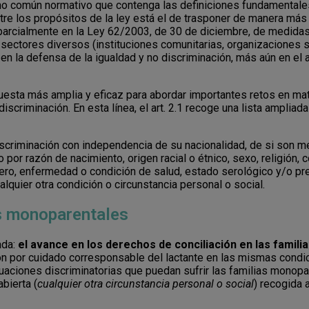
o común normativo que contenga las definiciones fundamentales
tre los propósitos de la ley está el de trasponer de manera más
arcialmente en la Ley 62/2003, de 30 de diciembre, de medidas f
e sectores diversos (instituciones comunitarias, organizaciones
 la defensa de la igualdad y no discriminación, más aún en el ac
uesta más amplia y eficaz para abordar importantes retos en mate
criminación. En esta línea, el art. 2.1 recoge una lista ampliad
 discriminación con independencia de su nacionalidad, de si son
 por razón de nacimiento, origen racial o étnico, sexo, religión, c
ero, enfermedad o condición de salud, estado serológico y/o pre
lquier otra condición o circunstancia personal o social.
as monoparentales
ada:
el avance en los derechos de conciliación en las famil
ación por cuidado corresponsable del lactante en las mismas cond
tuaciones discriminatorias que puedan sufrir las familias monopa
bierta (
cualquier otra circunstancia personal o social
) recogida 