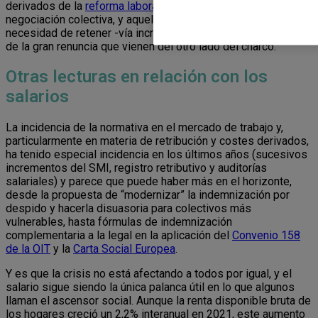
derivados de la
reforma laboral
, las tensiones al alza en la
negociación colectiva, y aquellas otras derivadas de la
necesidad de retener -vía incrementos salariales- los truenos
de la gran renuncia que vienen del otro lado del charco.
Otras lecturas en relación con los
salarios
La incidencia de la normativa en el mercado de trabajo y,
particularmente en materia de retribución y costes derivados,
ha tenido especial incidencia en los últimos años (sucesivos
incrementos del SMI, registro retributivo y auditorías
salariales) y parece que puede haber más en el horizonte,
desde la propuesta de “modernizar” la indemnización por
despido y hacerla disuasoria para colectivos más
vulnerables, hasta fórmulas de indemnización
complementaria a la legal en la aplicación del
Convenio 158
de la OIT
y la
Carta Social Europea
.
Y es que la crisis no está afectando a todos por igual, y el
salario sigue siendo la única palanca útil en lo que algunos
llaman el ascensor social. Aunque la renta disponible bruta de
los hogares creció un 2,2% interanual en 2021, este aumento