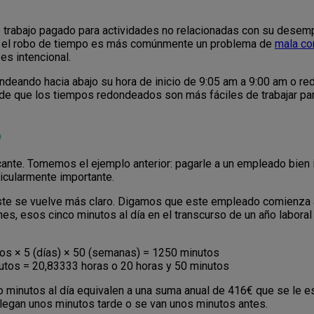
 trabajo pagado para actividades no relacionadas con su desemp
e, el robo de tiempo es más comúnmente un problema de
mala co
es intencional.
eando hacia abajo su hora de inicio de 9:05 am a 9:00 am o red
 de que los tiempos redondeados son más fáciles de trabajar par
o
icante. Tomemos el ejemplo anterior: pagarle a un empleado bien
icularmente importante.
oste se vuelve más claro. Digamos que este empleado comienza a
es, esos cinco minutos al día en el transcurso de un año labor
os × 5 (días) × 50 (semanas) = ​​1250 minutos
tos = 20,83333 horas o 20 horas y 50 minutos
o minutos al día equivalen a una suma anual de 416€ que se le 
legan unos minutos tarde o se van unos minutos antes.