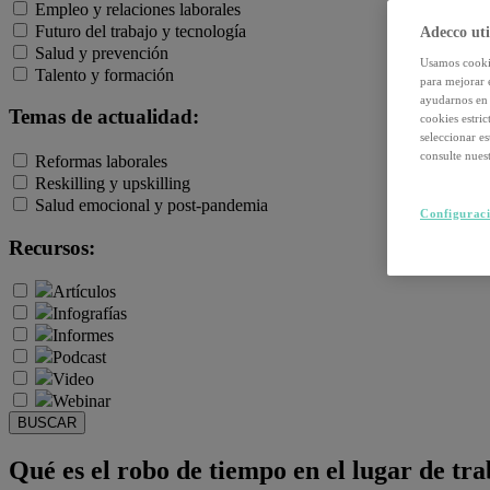
Empleo y relaciones laborales
Futuro del trabajo y tecnología
Adecco uti
Salud y prevención
Usamos cookie
Talento y formación
para mejorar 
ayudarnos en 
Temas de actualidad:
cookies estri
seleccionar e
consulte nuest
Reformas laborales
Reskilling y upskilling
Salud emocional y post-pandemia
Configuraci
Recursos:
Artículos
Infografías
Informes
Podcast
Video
Webinar
BUSCAR
Qué es el robo de tiempo en el lugar de tr