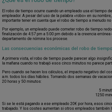
¿Qué es el robo de tiempo?
El robo de tiempo ocurre cuando un empleado usa el tiempo de
empleador. A pesar del uso de la palabra «robo» en su nombr
importante tener en cuenta que el robo de tiempo a menudo no 
Por ejemplo, un empleado puede cometer robo de tiempo redond
finalización de 4:57 pm a 5:00 pm debido a la creencia errónea
departamento de nómina los procese.
Las consecuencias económicas del robo de tiemp
A primera vista, el robo de tiempo puede parecer algo insignif
la mañana cuando no trabajó esos cinco minutos no parece part
Pero cuando se hacen los cálculos, el impacto negativo del c
a.m. todos los días hábiles. Tomando dos semanas de vacacion
20 horas y 50 minutos:
5 minut
1250 minu
Si se le está pagando a ese empleado 20€ por hora, esos cinc
trabajado. Y los costes aumentan si otros empleados también l