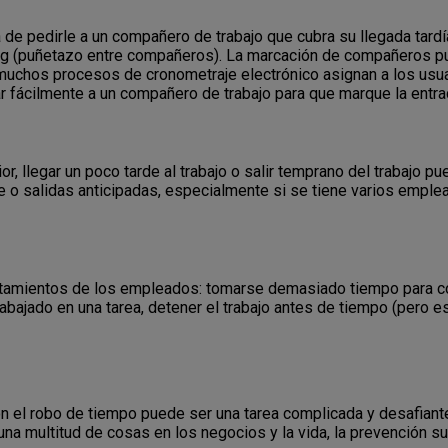
a de pedirle a un compañero de trabajo que cubra su llegada tard
ng (puñetazo entre compañeros). La marcación de compañeros pu
uchos procesos de cronometraje electrónico asignan a los usuari
r fácilmente a un compañero de trabajo para que marque la entrada
r, llegar un poco tarde al trabajo o salir temprano del trabajo pu
 o salidas anticipadas, especialmente si se tiene varios emple
rtamientos de los empleados: tomarse demasiado tiempo para c
abajado en una tarea, detener el trabajo antes de tiempo (pero esp
n el robo de tiempo puede ser una tarea complicada y desafiant
 una multitud de cosas en los negocios y la vida, la prevención s