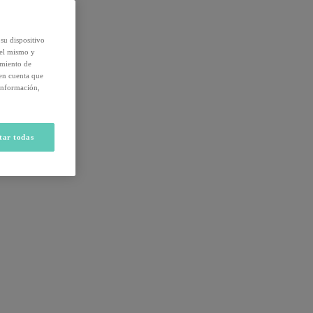
su dispositivo
del mismo y
amiento de
 en cuenta que
información,
tar todas