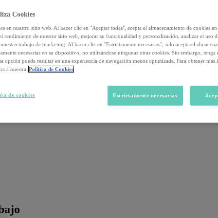
liza Cookies
s en nuestro sitio web. Al hacer clic en "Aceptar todas", acepta el almacenamiento de cookies en 
el rendimiento de nuestro sitio web, mejorar su funcionalidad y personalización, analizar el uso 
nuestro trabajo de marketing. Al hacer clic en "Estrictamente necesarias", solo acepta el almacen
ctamente necesarias en su dispositivo, no utilizándose ningunas otras cookies. Sin embargo, tenga
sta opción puede resultar en una experiencia de navegación menos optimizada. Para obtener más 
ra a nuestra
Política de Cookies
ón de cookies
Estrictamente necesarias
Acep
abajo